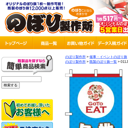
のぼり製作所
>
催事・イベントのぼり旗
のぼり製作所
>
既製のぼり旗一覧
>
011