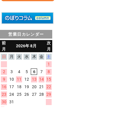
営業日カレンダー