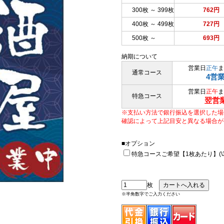
300枚 ～ 399枚
762円
400枚 ～ 499枚
727円
500枚 ～
693円
納期について
営業日
正午
ま
通常コース
4営
営業日
正午
ま
特急コース
翌営
※支払い方法で銀行振込を選択した場
確認によって上記目安と異なる場合が
■オプション
特急コースご希望【1枚あたり】(\33
枚
※半角数字でご入力ください