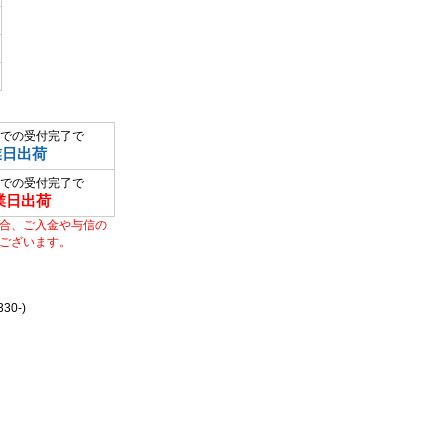
での受付完了で
業日出荷
での受付完了で
業日出荷
合、ご入金や与信の
ございます。
0-)