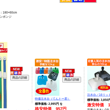
180×60cm
ンポンジ
注水台／16リッ
特価注水台（てんとー君）
標準価格: 3,850
標準価格: 2,995円 を
激安特価 1,
格安特価 957円
容量の大きい16