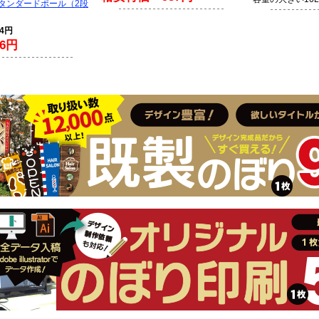
スタンダードポール（2段
94円
6円