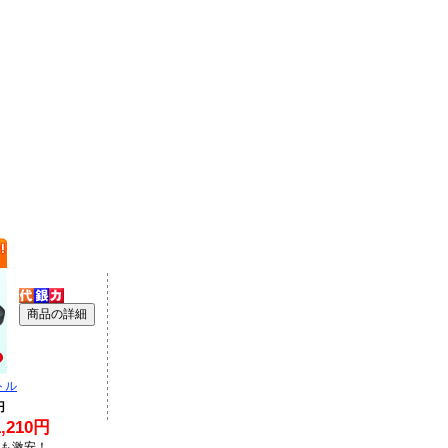
トル
円
210円
Lも激安！