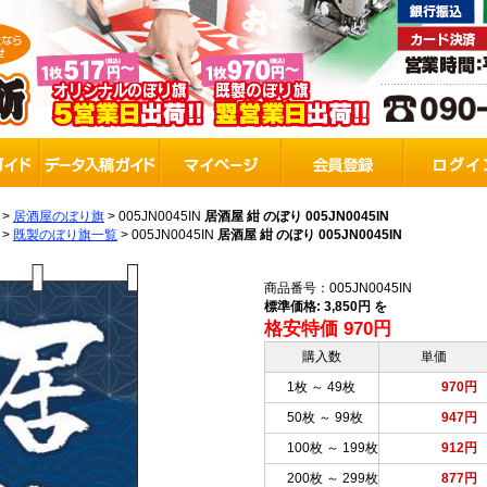
>
居酒屋のぼり旗
>
005JN0045IN
居酒屋 紺 のぼり 005JN0045IN
>
既製のぼり旗一覧
>
005JN0045IN
居酒屋 紺 のぼり 005JN0045IN
商品番号：005JN0045IN
標準価格: 3,850円 を
格安特価 970円
購入数
単価
1枚 ～ 49枚
970円
50枚 ～ 99枚
947円
100枚 ～ 199枚
912円
200枚 ～ 299枚
877円