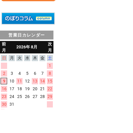
営業日カレンダー