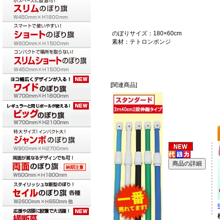
のぼりサイズ：180×60cm
素材：テトロンポンジ
[関連商品]