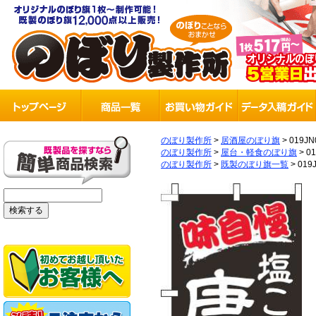
のぼり製作所
>
居酒屋のぼり旗
>
019JN
のぼり製作所
>
屋台・軽食のぼり旗
>
0
のぼり製作所
>
既製のぼり旗一覧
>
019