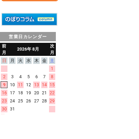
営業日カレンダー