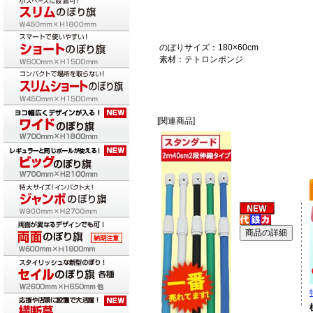
のぼりサイズ：180×60cm
素材：テトロンポンジ
[関連商品]