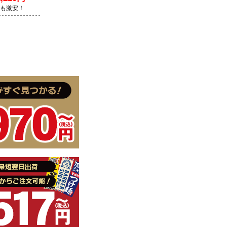
Lも激安！