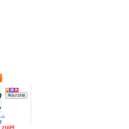
トル
円
210円