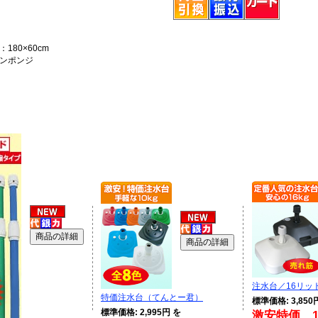
180×60cm
ンポンジ
注水台／16リッ
特価注水台（てんとー君）
標準価格: 3,850
標準価格: 2,995円 を
激安特価 1,