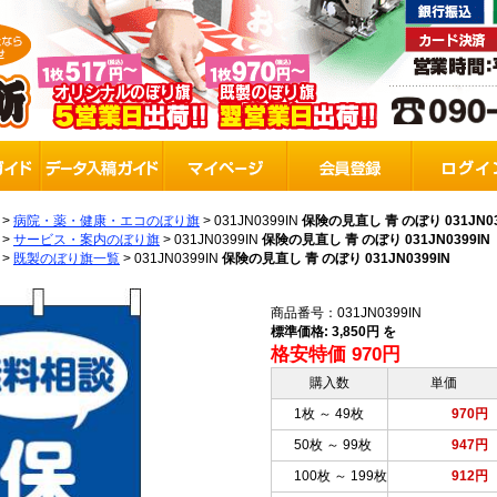
>
病院・薬・健康・エコのぼり旗
>
031JN0399IN
保険の見直し 青 のぼり 031JN03
>
サービス・案内のぼり旗
>
031JN0399IN
保険の見直し 青 のぼり 031JN0399IN
>
既製のぼり旗一覧
>
031JN0399IN
保険の見直し 青 のぼり 031JN0399IN
商品番号：031JN0399IN
標準価格: 3,850円 を
格安特価 970円
購入数
単価
1枚 ～ 49枚
970円
50枚 ～ 99枚
947円
100枚 ～ 199枚
912円