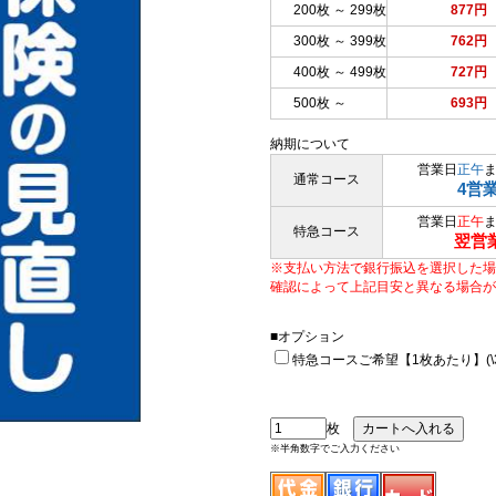
200枚 ～ 299枚
877円
300枚 ～ 399枚
762円
400枚 ～ 499枚
727円
500枚 ～
693円
納期について
営業日
正午
通常コース
4営
営業日
正午
特急コース
翌営
※支払い方法で銀行振込を選択した場
確認によって上記目安と異なる場合が
■オプション
特急コースご希望【1枚あたり】(\33
枚
※半角数字でご入力ください