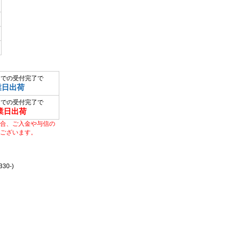
までの受付完了で
業日出荷
までの受付完了で
業日出荷
合、ご入金や与信の
ございます。
0-)