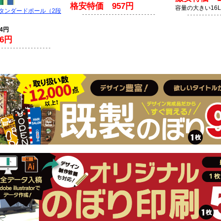
格安特価 957円
容量の大きい16
スタンダードポール（2段
94円
6円