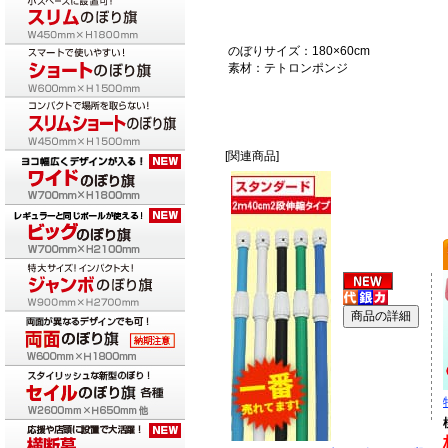
のぼりサイズ：180×60cm
素材：テトロンポンジ
[関連商品]