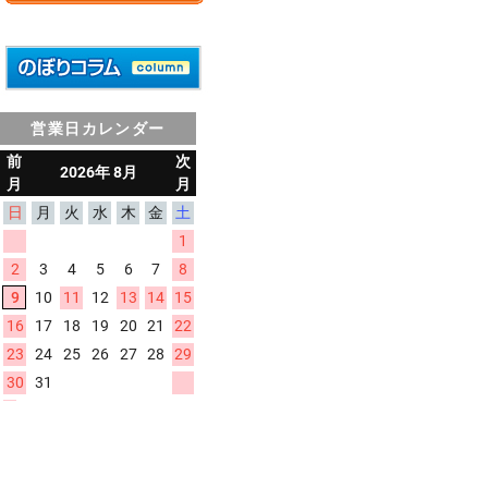
営業日カレンダー