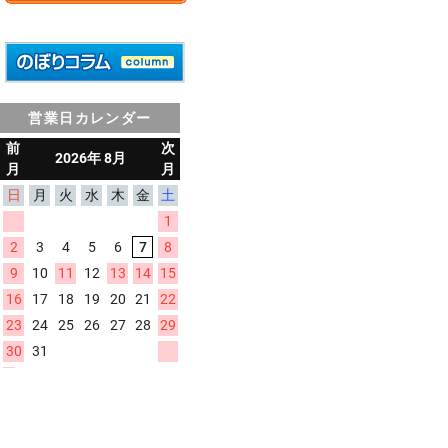
営業日カレンダー