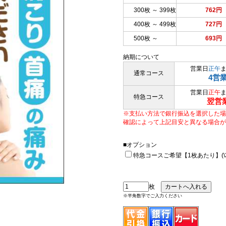
300枚 ～ 399枚
762円
400枚 ～ 499枚
727円
500枚 ～
693円
納期について
営業日
正午
通常コース
4営
営業日
正午
特急コース
翌営
※支払い方法で銀行振込を選択した場
確認によって上記目安と異なる場合が
■オプション
特急コースご希望【1枚あたり】(\33
枚
※半角数字でご入力ください