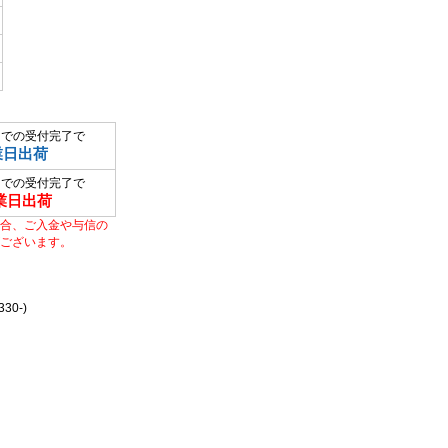
までの受付完了で
業日出荷
までの受付完了で
業日出荷
合、ご入金や与信の
ございます。
0-)