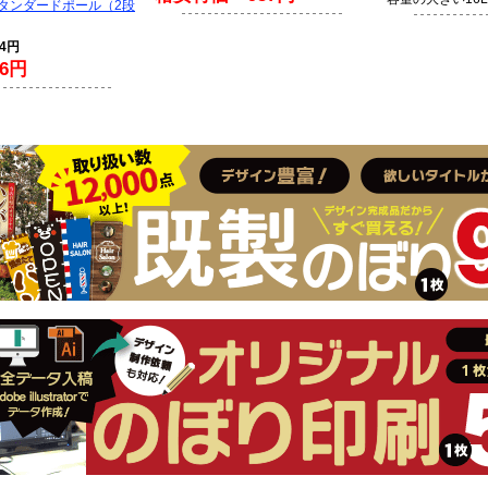
スタンダードポール（2段
94円
6円