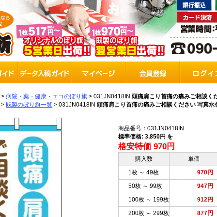
>
病院・薬・健康・エコのぼり旗
>
031JN0418IN
頭痛肩こり首痛の痛みご相談ください
>
既製のぼり旗一覧
>
031JN0418IN
頭痛肩こり首痛の痛みご相談ください 写真水色 のぼ
商品番号：031JN0418IN
標準価格: 3,850円 を
格安特価 970円
購入数
単価
1枚 ～ 49枚
970円
50枚 ～ 99枚
947円
100枚 ～ 199枚
912円
200枚 ～ 299枚
877円