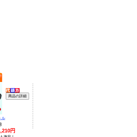
トル
円
210円
Lも激安！