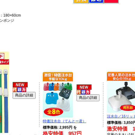
180×60cm
ンポンジ
注水台／16リッ
特価注水台（てんとー君）
標準価格: 3,850
標準価格: 2,995円 を
激安特価 1,
格安特価 957円
容量の大きい16