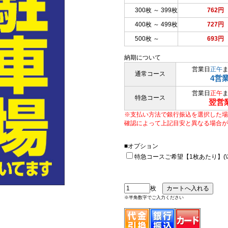
300枚 ～ 399枚
762円
400枚 ～ 499枚
727円
500枚 ～
693円
納期について
営業日
正午
通常コース
4営
営業日
正午
特急コース
翌営
※支払い方法で銀行振込を選択した場
確認によって上記目安と異なる場合が
■オプション
特急コースご希望【1枚あたり】(\33
枚
※半角数字でご入力ください