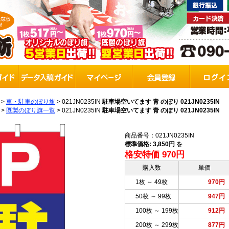
>
車・駐車のぼり旗
>
021JN0235IN
駐車場空いてます 青 のぼり 021JN0235IN
>
既製のぼり旗一覧
>
021JN0235IN
駐車場空いてます 青 のぼり 021JN0235IN
商品番号：021JN0235IN
標準価格: 3,850円 を
格安特価 970円
購入数
単価
1枚 ～ 49枚
970円
50枚 ～ 99枚
947円
100枚 ～ 199枚
912円
200枚 ～ 299枚
877円