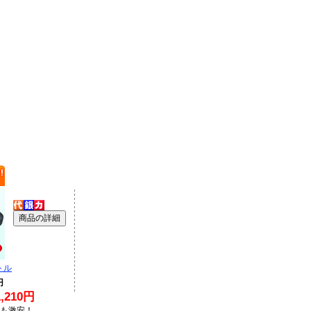
トル
円
210円
Lも激安！