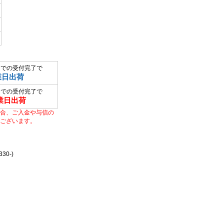
までの受付完了で
業日出荷
までの受付完了で
業日出荷
合、ご入金や与信の
ございます。
0-)