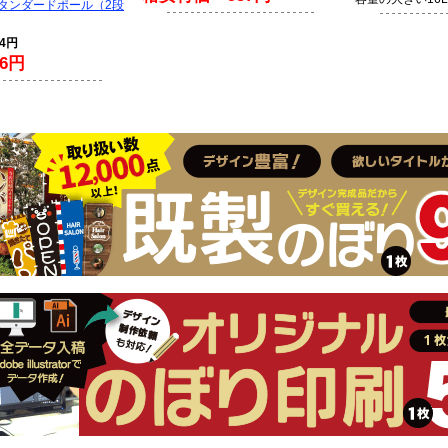
スタンダードポール（2段
94円
6円