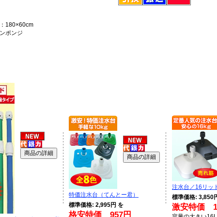
180×60cm
ンポンジ
注水台／16リッ
特価注水台（てんとー君）
標準価格: 3,850
標準価格: 2,995円 を
激安特価 1,
格安特価 957円
容量の大きい16