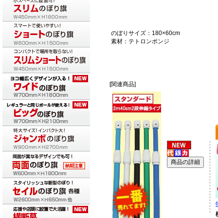
のぼりサイズ：180×60cm
素材：テトロンポンジ
[関連商品]