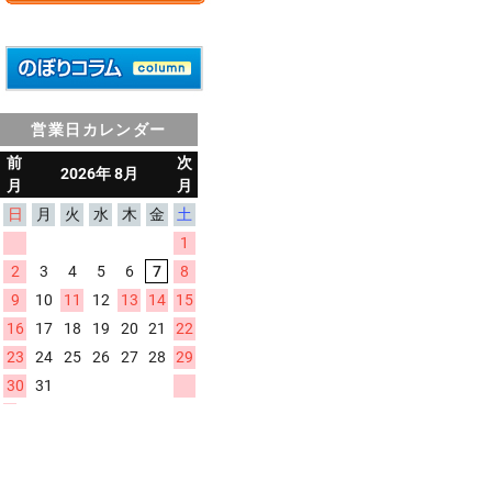
営業日カレンダー