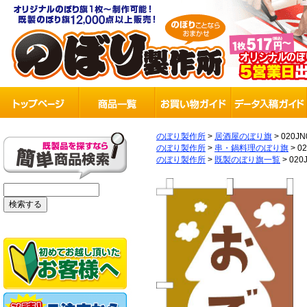
のぼり製作所
>
居酒屋のぼり旗
>
020JN
のぼり製作所
>
串・鍋料理のぼり旗
>
0
のぼり製作所
>
既製のぼり旗一覧
>
020