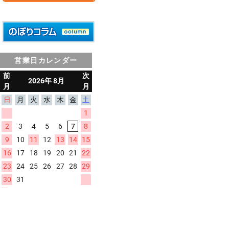
営業日カレンダー