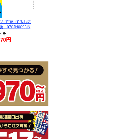
喜んで頂いてるお店
070JN0093IN
円 を
70円