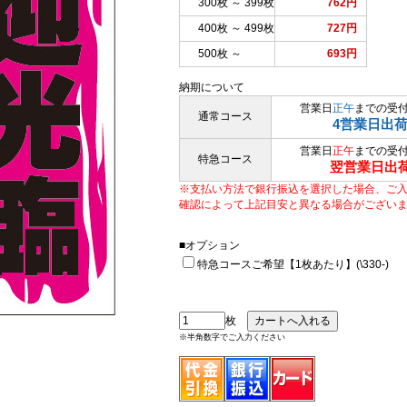
300枚 ～ 399枚
762円
400枚 ～ 499枚
727円
500枚 ～
693円
納期について
営業日
正午
までの受
通常コース
4営業日出
営業日
正午
までの受
特急コース
翌営業日出
※支払い方法で銀行振込を選択した場合、ご
確認によって上記目安と異なる場合がござい
■オプション
特急コースご希望【1枚あたり】(\330-)
枚
※半角数字でご入力ください