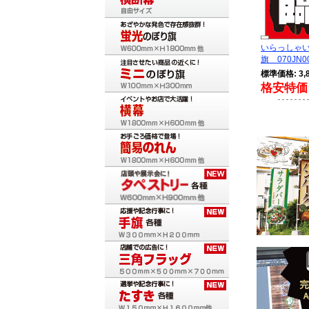
いらっしゃい
旗 070JN00
標準価格: 3,
格安特価