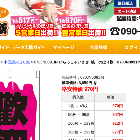
>
中国語のぼり旗
>
070JN0091IN
いらっしゃいませ_桃 のぼり旗 070JN0091I
商品番号：070JN0091IN
標準価格: 3,850円 を
格安特価 970円
購入数
単価
1枚 ～ 49枚
970円
50枚 ～ 99枚
947円
100枚 ～ 199枚
912円
200枚 ～ 299枚
877円