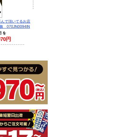
喜んで頂いてるお店
070JN0094IN
円 を
70円