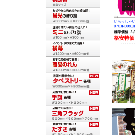
いらっしゃ
070JN0091I
標準価格: 3,
格安特価