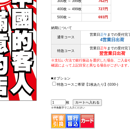
300枚 ～ 399枚
762円
400枚 ～ 499枚
727円
500枚 ～
693円
納期について
営業日
正午
までの受付完
通常コース
4営業日出荷
営業日
正午
までの受付完
特急コース
翌営業日出荷
※支払い方法で銀行振込を選択した場合、ご入金
確認によって上記目安と異なる場合がございます
■オプション
特急コースご希望【1枚あたり】(\330-)
枚
※半角数字でご入力ください