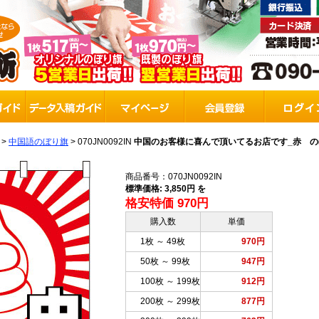
>
中国語のぼり旗
>
070JN0092IN
中国のお客様に喜んで頂いてるお店です_赤 のぼり旗
商品番号：070JN0092IN
標準価格: 3,850円 を
格安特価 970円
購入数
単価
1枚 ～ 49枚
970円
50枚 ～ 99枚
947円
100枚 ～ 199枚
912円
200枚 ～ 299枚
877円