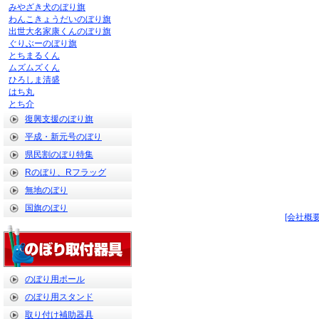
みやざき犬のぼり旗
わんこきょうだいのぼり旗
出世大名家康くんのぼり旗
ぐりぶーのぼり旗
とちまるくん
ムズムズくん
ひろしま清盛
はち丸
とち介
復興支援のぼり旗
平成・新元号のぼり
県民割のぼり特集
Rのぼり、Rフラッグ
無地のぼり
国旗のぼり
[会社概要
のぼり用ポール
のぼり用スタンド
取り付け補助器具