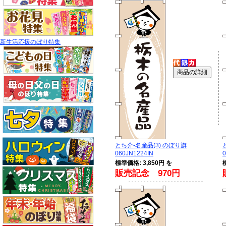
新生活応援のぼり特集
とち介-名産品(3) のぼり旗
060JN1224IN
0
標準価格: 3,850円 を
販売記念 970円