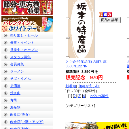
売り出し・セール
催事・イベント
営業中・オープン
スタッフ募集
とち介-特産品(3) のぼり旗
会員募集
0
060JN1227IN
ラーメン
標準価格: 3,850円 を
販売記念 970円
そば・うどん
居酒屋
[
新着順
] [
価格が安い順
]
1件～30件（全93件）
焼き肉
[1] [
2
] [
3
] [
4
]
>>次の30件
寿司
[カテゴリーリスト]
海産物
飲食店(洋食)
飲食店(中華・アジア)