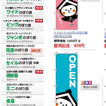
とち介-とち介(3) のぼり旗
060JN1212IN
0
標準価格: 3,850円 を
販売記念 970円