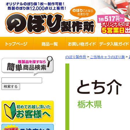
のぼり製作所
>
ご当地キャラのぼり旗
>