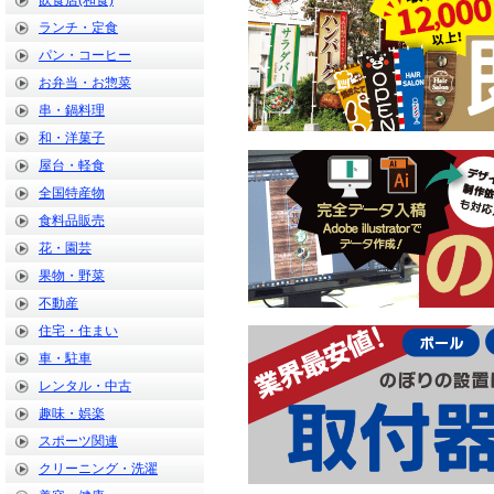
飲食店(和食)
ランチ・定食
パン・コーヒー
お弁当・お惣菜
串・鍋料理
和・洋菓子
屋台・軽食
全国特産物
食料品販売
花・園芸
果物・野菜
不動産
住宅・住まい
車・駐車
レンタル・中古
趣味・娯楽
スポーツ関連
クリーニング・洗濯