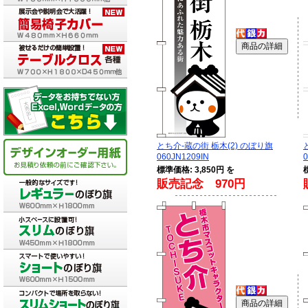
とち介-蔵の街 栃木(2) のぼり旗
060JN1209IN
0
標準価格: 3,850円 を
販売記念 970円