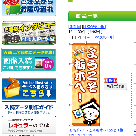
[
新着順
] [
価格が安い順
]
1件～30件（全93件）
[1] [
2
] [
3
] [
4
]
>>次の30件
とち介-ようこそ栃木へ! のぼり旗
060JN1200IN