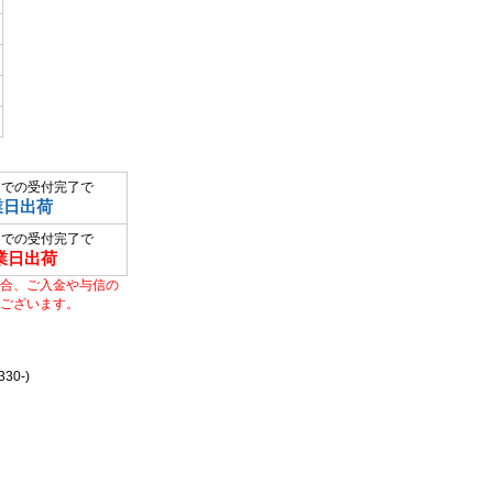
までの受付完了で
業日出荷
までの受付完了で
業日出荷
合、ご入金や与信の
ございます。
0-)