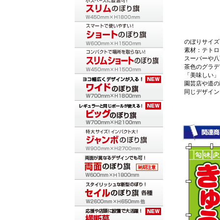
のぼりサイズ：
素材：テトロ
スーパーや八
茶色のグラデ
「美味しい」
園芸店や道の
同じデザイン