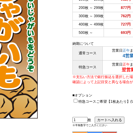
200枚 ～ 299枚
877円
300枚 ～ 399枚
762円
400枚 ～ 499枚
727円
500枚 ～
693円
納期について
営業日
正午
通常コース
4営
営業日
正午
特急コース
翌営
※支払い方法で銀行振込を選択した場
確認によって上記目安と異なる場合が
■オプション
特急コースご希望【1枚あたり】(\33
枚
※半角数字でご入力ください