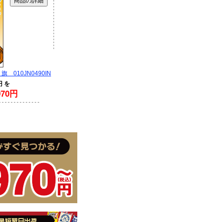
 010JN0490IN
円 を
70円