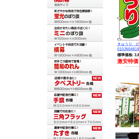
きゅうり 
010JN0481I
標準価格: 3,
激安特価