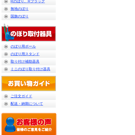
Rのぼり、Rフラッグ
無地のぼり
国旗のぼり
のぼり用ポール
のぼり用スタンド
取り付け補助器具
ミニのぼり取り付け器具
ご注文ガイド
配送・納期について