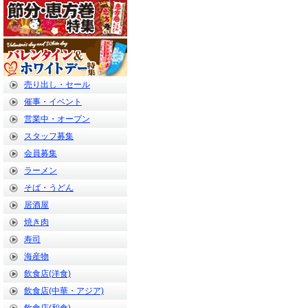
売り出し・セール
催事・イベント
営業中・オープン
スタッフ募集
会員募集
ラーメン
そば・うどん
居酒屋
焼き肉
寿司
海産物
飲食店(洋食)
飲食店(中華・アジア)