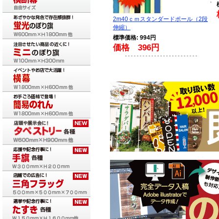
2m40ｃｍスタンダードポール（2段
伸縮）
標準価格: 994円
価格 396円