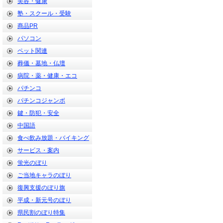
美容・健康
塾・スクール・受験
商品PR
パソコン
ペット関連
葬儀・墓地・仏壇
病院・薬・健康・エコ
パチンコ
パチンコジャンボ
鍵・防犯・安全
中国語
食べ飲み放題・バイキング
サービス・案内
蛍光のぼり
ご当地キャラのぼり
復興支援のぼり旗
平成・新元号のぼり
県民割のぼり特集