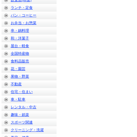
飲食店(和食)
ランチ・定食
パン・コーヒー
お弁当・お惣菜
串・鍋料理
和・洋菓子
屋台・軽食
全国特産物
食料品販売
花・園芸
果物・野菜
不動産
住宅・住まい
車・駐車
レンタル・中古
趣味・娯楽
スポーツ関連
クリーニング・洗濯