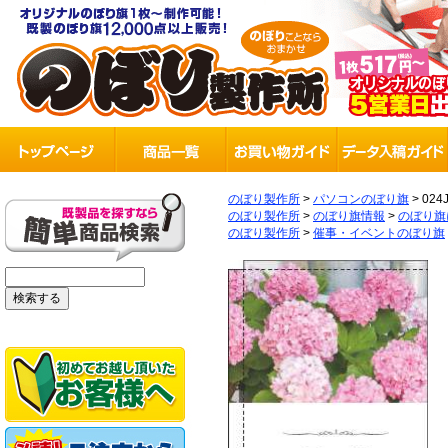
のぼり製作所
>
パソコンのぼり旗
>
024
のぼり製作所
>
のぼり旗情報
>
のぼり旗
のぼり製作所
>
催事・イベントのぼり旗