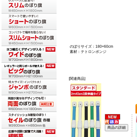
のぼりサイズ：180×60cm
素材：テトロンポンジ
[関連商品]