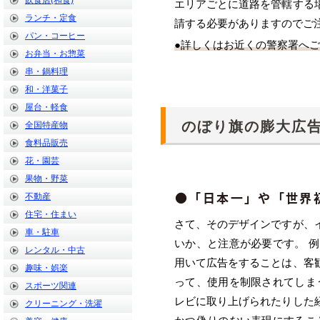
飲食店(和食)
エリアごとに道路を管轄する
ランチ・定食
請する必要がありますのでご
パン・コーヒー
●詳しくはお近くの警察署へ
お弁当・お惣菜
串・鍋料理
和・洋菓子
屋台・軽食
のぼり旗の膨大広告
全国特産物
食料品販売
花・園芸
果物・野菜
●「日本一」や「世界
不動産
住宅・住まい
さて、そのデザインですが、
車・駐車
いか、と注意が必要です。 
レンタル・中古
用いて広告をすることは、客
趣味・娯楽
って、使用を制限されてしま
スポーツ関連
レビに取り上げられたりした
クリーニング・洗濯