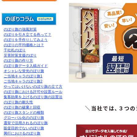
のぼり旗の強風対策
のぼりを引き立てる色って？
のぼりを手作りしてみよう
のぼりの平均価格とは？
千社札のぼり
災害対策支援のぼり
のぼり旗の作り方
のぼり旗データ入稿ガイド
オシャレな蛍光のぼり旗
ご当地キャラのぼり旗1
ご当地キャラのぼり旗2
やってはいけないのぼり旗の立て方
のぼり旗における許可や設置ルール
集客効果を上げるのぼり旗の設置法
のぼり旗の耐久性
＼当社では､３つ
のぼり旗の破棄と回収
のぼり旗スタンドの種類
グローバル化ののぼり旗
選挙で活用されるのぼり旗
販促目的でないのぼり旗
興行におけるのぼり旗