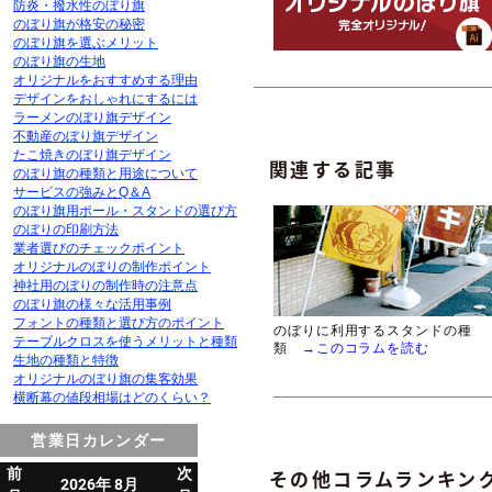
防炎・撥水性のぼり旗
のぼり旗が格安の秘密
のぼり旗を選ぶメリット
のぼり旗の生地
オリジナルをおすすめする理由
デザインをおしゃれにするには
ラーメンのぼり旗デザイン
不動産のぼり旗デザイン
たこ焼きのぼり旗デザイン
関連する記事
のぼり旗の種類と用途について
サービスの強みとQ＆A
のぼり旗用ポール・スタンドの選び方
のぼりの印刷方法
業者選びのチェックポイント
オリジナルのぼりの制作ポイント
神社用のぼりの制作時の注意点
のぼり旗の様々な活用事例
フォントの種類と選び方のポイント
のぼりに利用するスタンドの種
テーブルクロスを使うメリットと種類
類
→このコラムを読む
生地の種類と特徴
オリジナルのぼり旗の集客効果
横断幕の値段相場はどのくらい？
営業日カレンダー
その他コラムランキン