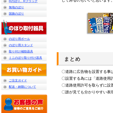
してみるのもいいと思います
Rのぼり、Rフラッグ
無地のぼり
国旗のぼり
のぼり用ポール
のぼり用スタンド
取り付け補助器具
ミニのぼり取り付け器具
まとめ
〇道路に広告物を設置する事
〇設置する為には「道路使用
ご注文ガイド
〇道路使用許可を取らずに設
配送・納期について
〇誰が見ても分かりやすい表