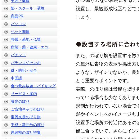
かつ偽りのない表現にするこ
美容・健康
設置し、景観形成地区などで
塾・スクール・受験
商品PR
しょう。
パソコン
ペット関連
葬儀・墓地・仏壇
●設置する場所に合わ
病院・薬・健康・エコ
パチンコ
また、のぼり旗を設置する際
パチンコジャンボ
の屋外広告物の表示や掲出方
鍵・防犯・安全
ようなデザインでないか、良
中国語
とも重要なポイントです。
食べ飲み放題・バイキング
実際、のぼり旗は景観を壊す
サービス・案内
っている場合も少なくありま
蛍光のぼり
規制が行われていない場合で
ご当地キャラのぼり
舗やイベントへのイメージも
復興支援のぼり旗
設置予定場所の付近にあるの
平成・新元号のぼり
観に合っていて、さらにイン
県民割のぼり特集