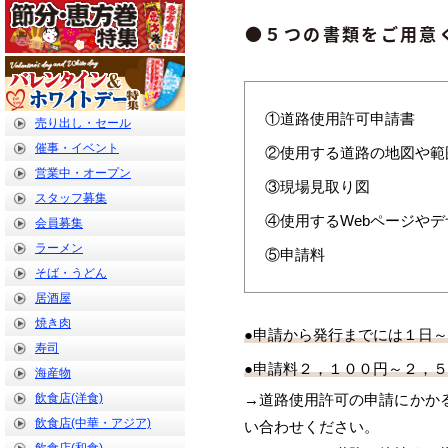
●５つの書類をご用意
①道路使用許可申請書
売り出し・セール
催事・イベント
②使用する道路の地図や範
営業中・オープン
③現場見取り図
スタッフ募集
④使用するWebページや
会員募集
ラーメン
⑤申請料
そば・うどん
居酒屋
焼き肉
●申請から発行までには１日
寿司
●申請料２，１００円～２，
海産物
飲食店(洋食)
→道路使用許可の申請にかか
飲食店(中華・アジア)
い合わせください。