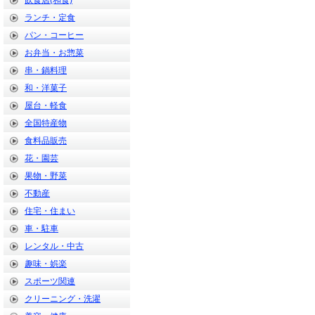
飲食店(和食)
ランチ・定食
パン・コーヒー
お弁当・お惣菜
串・鍋料理
和・洋菓子
屋台・軽食
全国特産物
食料品販売
花・園芸
果物・野菜
不動産
住宅・住まい
車・駐車
レンタル・中古
趣味・娯楽
スポーツ関連
クリーニング・洗濯