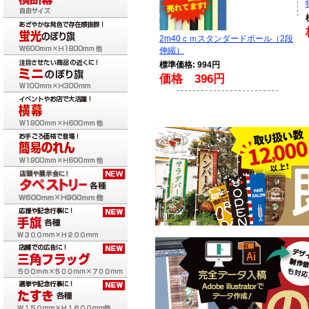
2m40ｃｍスタンダードポール（2段
伸縮）
標準価格: 994円
価格 396円