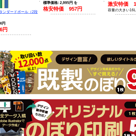
標準価格: 2,995円 を
激安特価 1,
格安特価 957円
容量の大きい16
スタンダードポール（2段
94円
6円