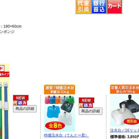
180×60cm
ンポンジ
注水台／16リッ
特価注水台（てんとー君）
標準価格: 3,850