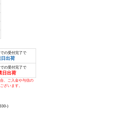
までの受付完了で
業日出荷
までの受付完了で
業日出荷
合、ご入金や与信の
ございます。
0-)