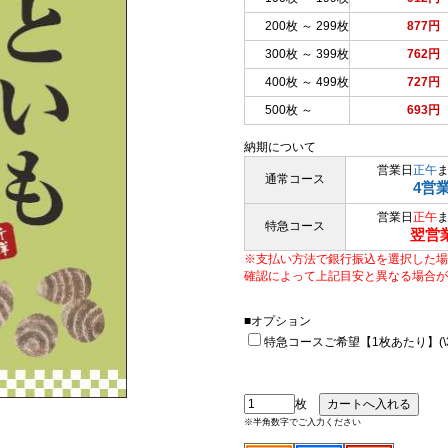
200枚 ～ 299枚
877円
300枚 ～ 399枚
762円
400枚 ～ 499枚
727円
500枚 ～
693円
納期について
営業日
正午
通常コース
4営
営業日
正午
特急コース
翌営
※支払い方法で銀行振込を選択した場
確認によって上記目安と異なる場合が
■オプション
特急コースご希望【1枚あたり】(\33
枚
※半角数字でご入力ください