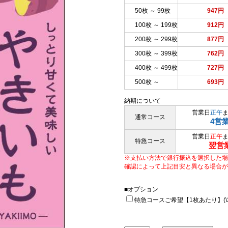
50枚 ～ 99枚
947円
100枚 ～ 199枚
912円
200枚 ～ 299枚
877円
300枚 ～ 399枚
762円
400枚 ～ 499枚
727円
500枚 ～
693円
納期について
営業日
正午
通常コース
4営
営業日
正午
特急コース
翌営
※支払い方法で銀行振込を選択した場
確認によって上記目安と異なる場合が
■オプション
特急コースご希望【1枚あたり】(\33