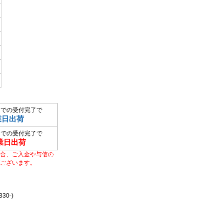
までの受付完了で
業日出荷
までの受付完了で
業日出荷
合、ご入金や与信の
ございます。
0-)