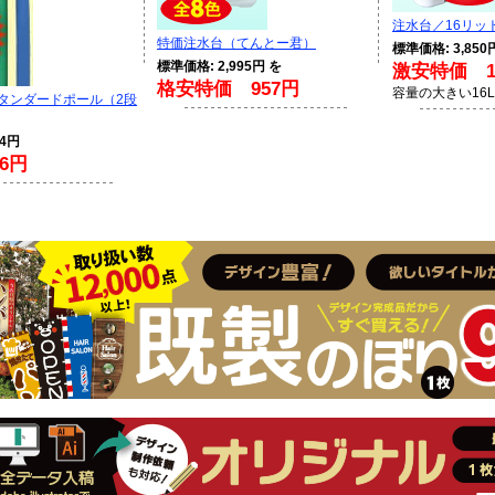
注水台／16リッ
特価注水台（てんとー君）
標準価格: 3,850
標準価格: 2,995円 を
激安特価 1,
格安特価 957円
容量の大きい16
スタンダードポール（2段
94円
6円