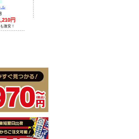
トル
円
210円
Lも激安！