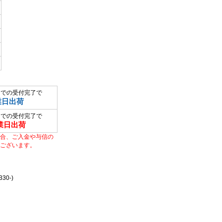
までの受付完了で
業日出荷
までの受付完了で
業日出荷
合、ご入金や与信の
ございます。
0-)