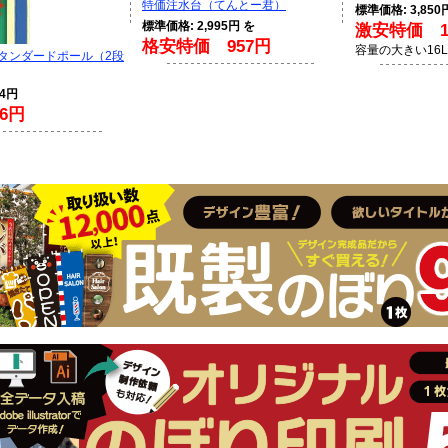
特価注水台（てんとー君）
標準価格: 3,850
標準価格: 2,995円 を
激安特価 1,
格安特価 957円
容量の大きい16
スタンダードポール（2段
94円
6円