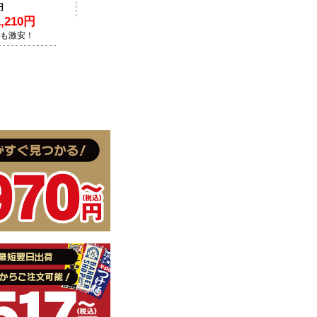
円
210円
Lも激安！