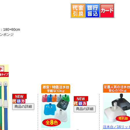
180×60cm
ンポンジ
注水台／16リッ