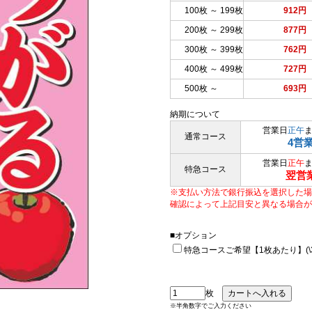
100枚 ～ 199枚
912円
200枚 ～ 299枚
877円
300枚 ～ 399枚
762円
400枚 ～ 499枚
727円
500枚 ～
693円
納期について
営業日
正午
通常コース
4営
営業日
正午
特急コース
翌営
※支払い方法で銀行振込を選択した場
確認によって上記目安と異なる場合が
■オプション
特急コースご希望【1枚あたり】(\33
枚
※半角数字でご入力ください