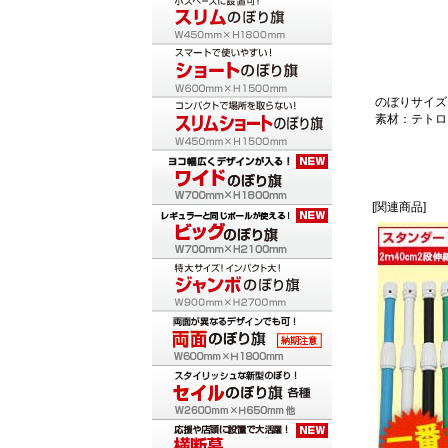
のぼりサイズ：
素材：テトロ
[関連商品]