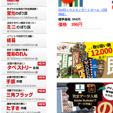
2m40ｃｍスタンダードポール（2段
伸縮）
標準価格: 994円
価格 396円