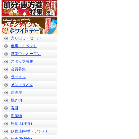
売り出し・セール
催事・イベント
営業中・オープン
スタッフ募集
会員募集
ラーメン
そば・うどん
居酒屋
焼き肉
寿司
海産物
飲食店(洋食)
飲食店(中華・アジア)