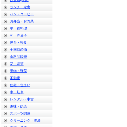
飲食店(和食)
ランチ・定食
パン・コーヒー
お弁当・お惣菜
串・鍋料理
和・洋菓子
屋台・軽食
全国特産物
食料品販売
花・園芸
果物・野菜
不動産
住宅・住まい
車・駐車
レンタル・中古
趣味・娯楽
スポーツ関連
クリーニング・洗濯