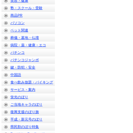
美容・健康
塾・スクール・受験
商品PR
パソコン
ペット関連
葬儀・墓地・仏壇
病院・薬・健康・エコ
パチンコ
パチンコジャンボ
鍵・防犯・安全
中国語
食べ飲み放題・バイキング
サービス・案内
蛍光のぼり
ご当地キャラのぼり
復興支援のぼり旗
平成・新元号のぼり
県民割のぼり特集