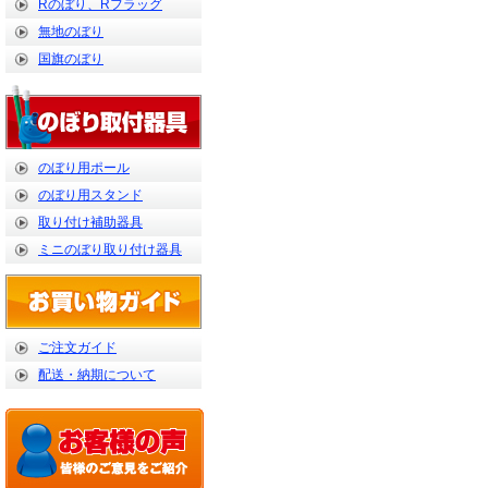
Rのぼり、Rフラッグ
無地のぼり
国旗のぼり
のぼり用ポール
のぼり用スタンド
取り付け補助器具
ミニのぼり取り付け器具
ご注文ガイド
配送・納期について