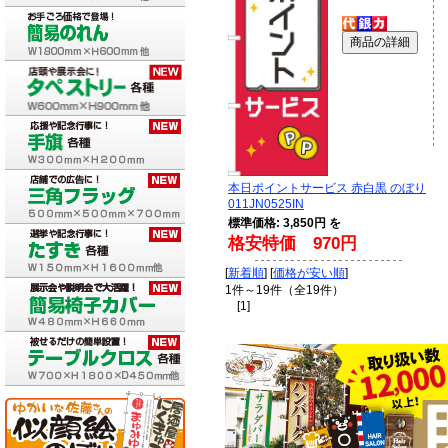
本日ポイントサービス 赤白黒 のぼり
011JN0525IN
標準価格: 3,850円 を
格安特価 970円
[
新着順
] [
価格が安い順
]
1件～19件（全19件）
[1]