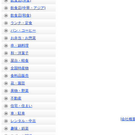
飲食店(洋食)
飲食店(中華・アジア)
飲食店(和食)
ランチ・定食
パン・コーヒー
お弁当・お惣菜
串・鍋料理
和・洋菓子
屋台・軽食
全国特産物
食料品販売
花・園芸
果物・野菜
不動産
住宅・住まい
車・駐車
[会社概要
レンタル・中古
趣味・娯楽