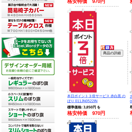
格安特価 970円
本日ポイント３倍サービス 赤白黒 の
ぼり 011JN0522IN
0
標準価格: 3,850円 を
格安特価 970円