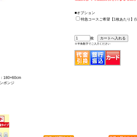
■オプション
特急コースご希望【1枚あたり】(\33
枚
※半角数字でご入力ください
180×60cm
ンポンジ