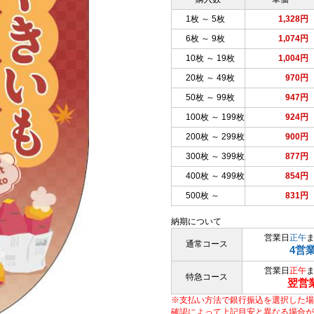
1枚 ～ 5枚
1,328円
6枚 ～ 9枚
1,074円
10枚 ～ 19枚
1,004円
20枚 ～ 49枚
970円
50枚 ～ 99枚
947円
100枚 ～ 199枚
924円
200枚 ～ 299枚
900円
300枚 ～ 399枚
877円
400枚 ～ 499枚
854円
500枚 ～
831円
納期について
営業日
正午
通常コース
4営
営業日
正午
特急コース
翌営
※支払い方法で銀行振込を選択した場
確認によって上記目安と異なる場合が