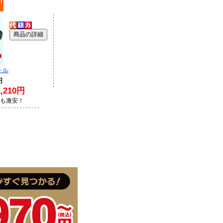
トル
円
210円
Lも激安！