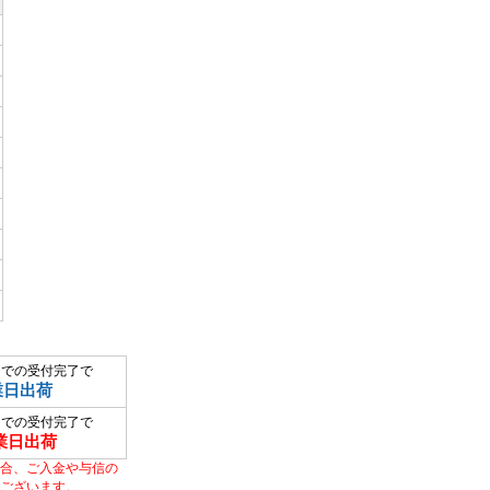
までの受付完了で
業日出荷
までの受付完了で
業日出荷
合、ご入金や与信の
ございます。