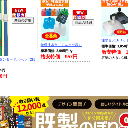
注水台／16リッ
特価注水台（てんとー君）
標準価格: 3,850
標準価格: 2,995円 を
激安特価 1,
格安特価 957円
容量の大きい16
スタンダードポール（2段
94円
6円