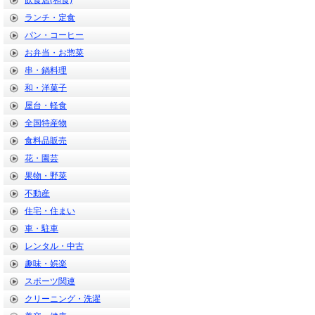
飲食店(和食)
ランチ・定食
パン・コーヒー
お弁当・お惣菜
串・鍋料理
和・洋菓子
屋台・軽食
全国特産物
食料品販売
花・園芸
果物・野菜
不動産
住宅・住まい
車・駐車
レンタル・中古
趣味・娯楽
スポーツ関連
クリーニング・洗濯