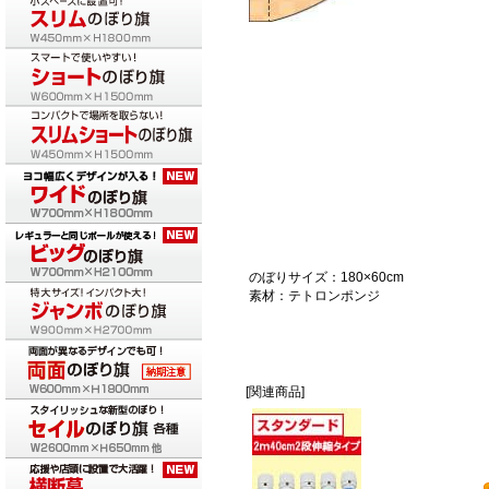
のぼりサイズ：180×60cm
素材：テトロンポンジ
[関連商品]