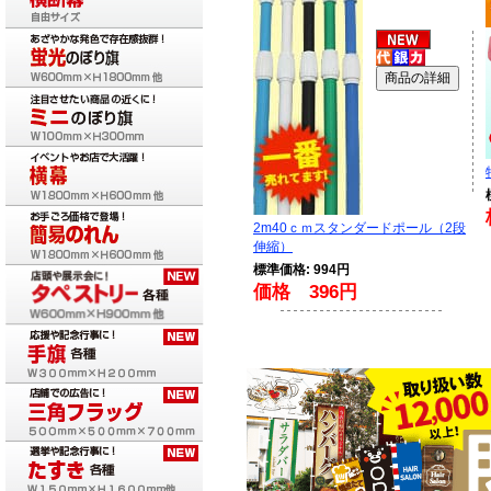
2m40ｃｍスタンダードポール（2段
伸縮）
標準価格: 994円
価格 396円