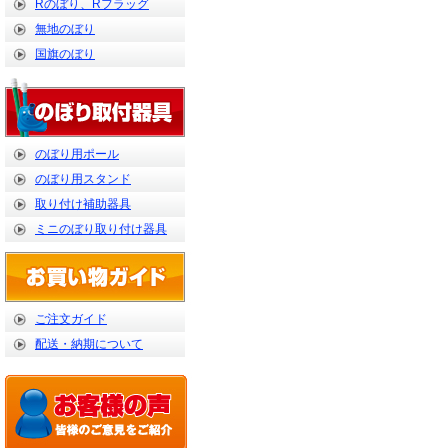
Rのぼり、Rフラッグ
無地のぼり
国旗のぼり
のぼり用ポール
のぼり用スタンド
取り付け補助器具
ミニのぼり取り付け器具
ご注文ガイド
配送・納期について