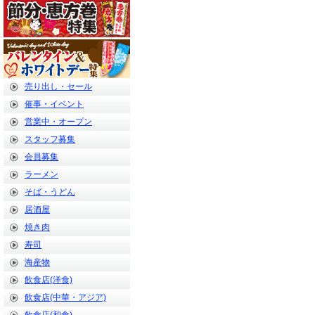
売り出し・セール
催事・イベント
営業中・オープン
スタッフ募集
会員募集
ラーメン
そば・うどん
居酒屋
焼き肉
寿司
海産物
飲食店(洋食)
飲食店(中華・アジア)