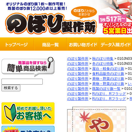
のぼり製作所
>
秋のぼり特集
>
010JN0
のぼり製作所
>
冬のぼり特集
>
010JN0
のぼり製作所
>
屋台・軽食のぼり旗
>
0
のぼり製作所
>
食料品販売のぼり旗
>
0
のぼり製作所
>
果物・野菜のぼり旗
>
0
のぼり製作所
>
果物・野菜のぼり旗
>
い
のぼり製作所
>
既製のぼり旗一覧
>
010
のぼり製作所
>
Rのぼり、Rフラッグ
>
0
のぼり製作所
>
Rのぼり、Rフラッグ
>