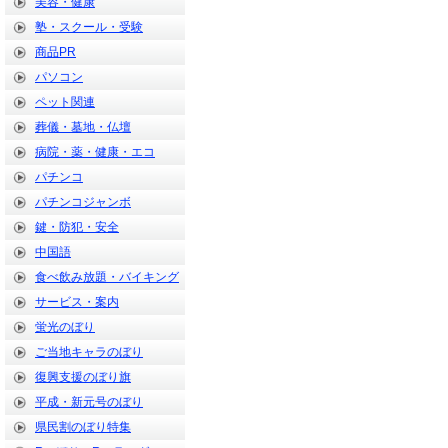
美容・健康
塾・スクール・受験
商品PR
パソコン
ペット関連
葬儀・墓地・仏壇
病院・薬・健康・エコ
パチンコ
パチンコジャンボ
鍵・防犯・安全
中国語
食べ飲み放題・バイキング
サービス・案内
蛍光のぼり
ご当地キャラのぼり
復興支援のぼり旗
平成・新元号のぼり
県民割のぼり特集