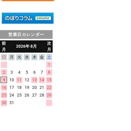
営業日カレンダー