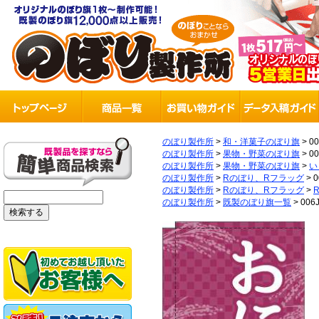
のぼり製作所
>
和・洋菓子のぼり旗
>
0
のぼり製作所
>
果物・野菜のぼり旗
>
0
のぼり製作所
>
果物・野菜のぼり旗
>
い
のぼり製作所
>
Rのぼり、Rフラッグ
>
0
のぼり製作所
>
Rのぼり、Rフラッグ
>
のぼり製作所
>
既製のぼり旗一覧
>
006