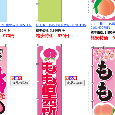
もも（桃） の
り旗水色 0070511IN
レモネードのぼり旗黄緑 0070512IN
010JN0070IN
50円 を
標準価格: 3,850円 を
標準価格: 3,850
970円
格安特価 970円
格安特価 9