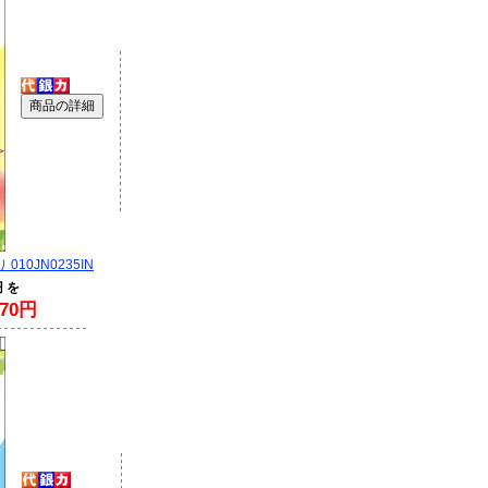
010JN0235IN
円 を
70円