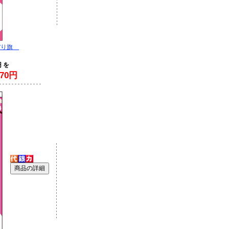
ぼり旗
円 を
70円