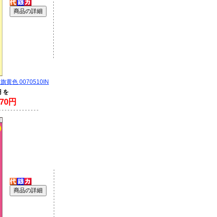
色 0070510IN
円 を
70円