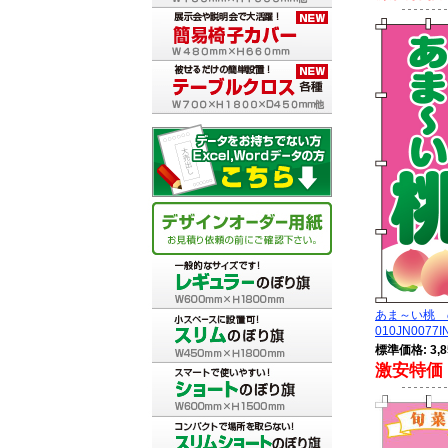
あま～い桃
010JN0077I
標準価格: 3,8
激安特価 