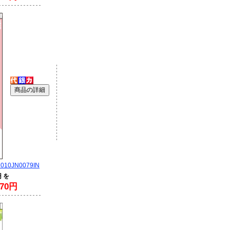
0JN0079IN
円 を
70円