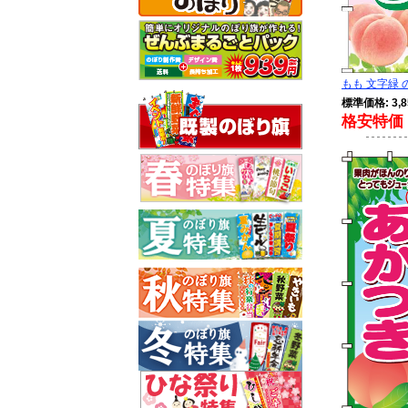
もも 文字緑 の
標準価格: 3,8
格安特価 