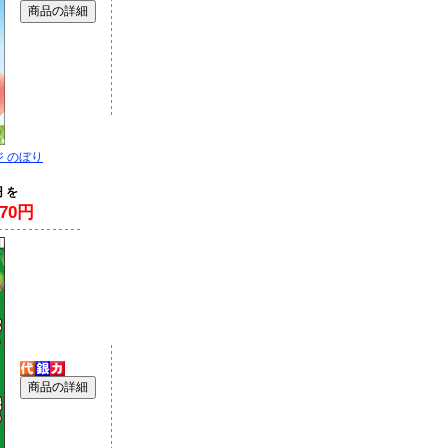
ジ のぼり
円 を
70円