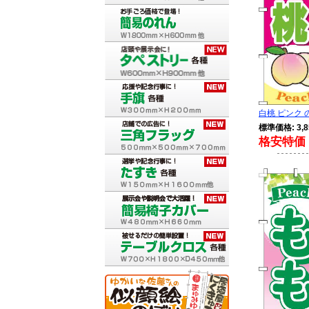
白桃 ピンク の
標準価格: 3,8
格安特価 