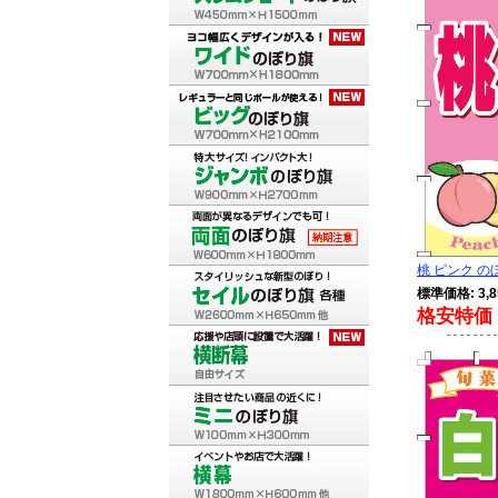
桃 ピンク のぼり
標準価格: 3,8
格安特価 