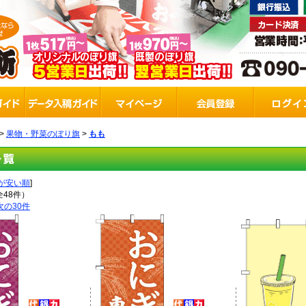
>
果物・野菜のぼり旗
>
もも
が安い順
]
全48件）
次の30件