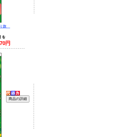
ぼり旗
円 を
70円