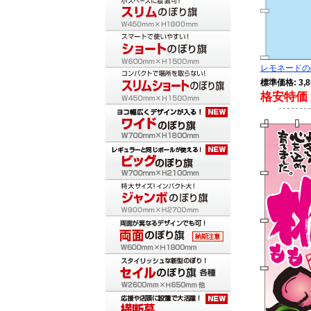
レモネードのぼ
標準価格: 3,8
格安特価 