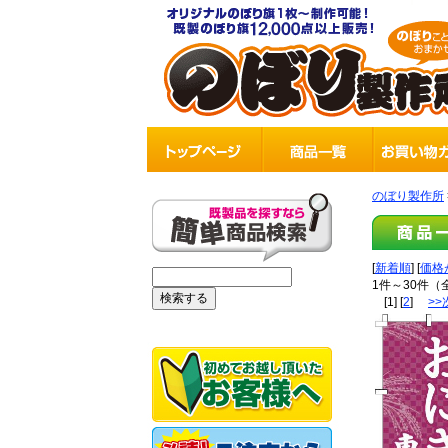
のぼり製作所
[
新着順
] [
価格
1件～30件（
[1] [
2
]
>>