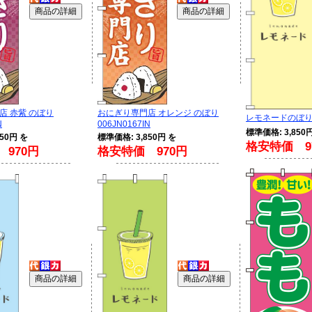
店 赤紫 のぼり
おにぎり専門店 オレンジ のぼり
レモネードのぼり旗黄
N
006JN0167IN
標準価格: 3,850
50円 を
標準価格: 3,850円 を
格安特価 9
970円
格安特価 970円