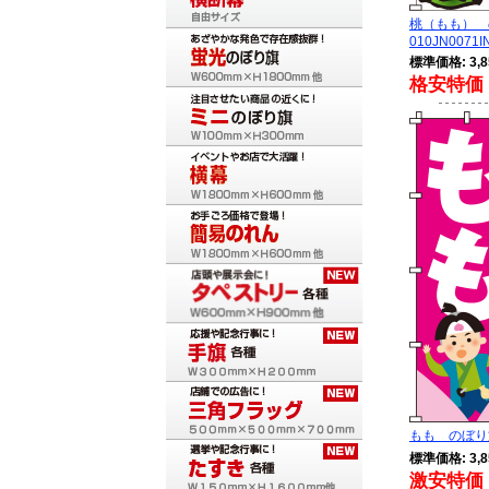
桃（もも）
010JN0071I
標準価格: 3,8
格安特価 
もも のぼり旗 
標準価格: 3,8
激安特価 