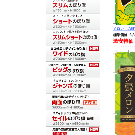
メロン のぼり
標準価格: 3,8
激安特価 