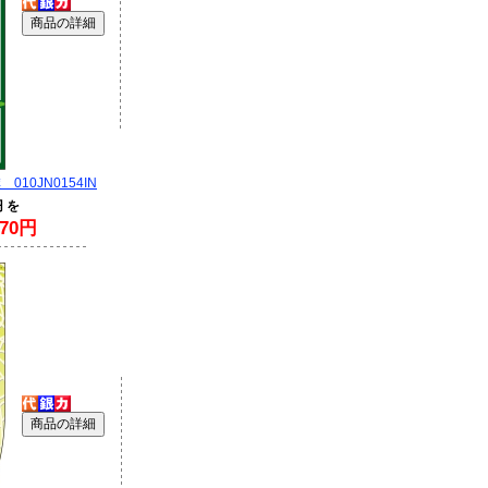
10JN0154IN
円 を
70円