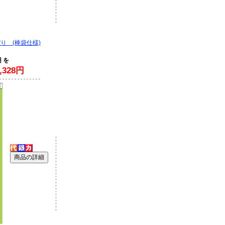
り (棒袋仕様)
円 を
328円