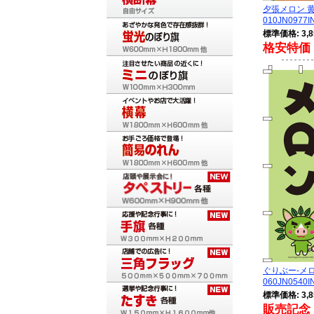
夕張メロン 
010JN0977I
標準価格: 3,8
格安特価 
ぐりぶー-
060JN0540I
標準価格: 3,8
販売記念 