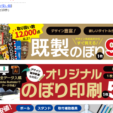
が安い順
]
全10件）