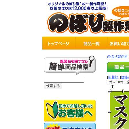
のぼり製作所
[
新着順
] [
価格
1件～10件（
[1]