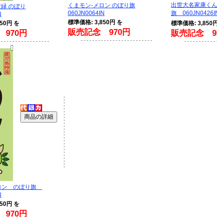
出世大名家康くん
くまモン-メロン のぼり旗
黄緑 のぼり
060JN0064IN
旗 060JN0426I
N
標準価格: 3,850円 を
50円 を
標準価格: 3,850
販売記念 970円
970円
販売記念 9
メロン のぼり旗
N
50円 を
970円