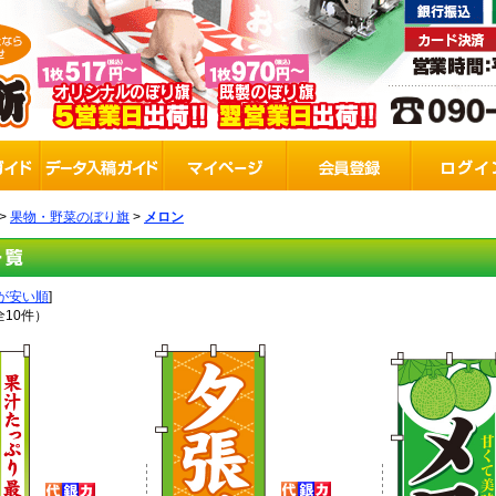
>
果物・野菜のぼり旗
>
メロン
が安い順
]
全10件）