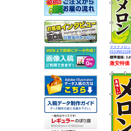
マスクメロ
010JN0152I
標準価格: 3,8
激安特価 