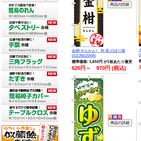
金柑(きんかん) 和 黒 のぼり旗
010JN0204IN
標準価格: 3,850円 が1枚あたり激安
626円～ 970円 (税込)