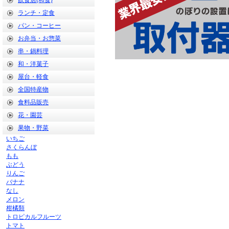
飲食店(和食)
ランチ・定食
パン・コーヒー
お弁当・お惣菜
串・鍋料理
和・洋菓子
屋台・軽食
全国特産物
食料品販売
花・園芸
果物・野菜
いちご
さくらんぼ
もも
ぶどう
りんご
バナナ
なし
メロン
柑橘類
トロピカルフルーツ
トマト