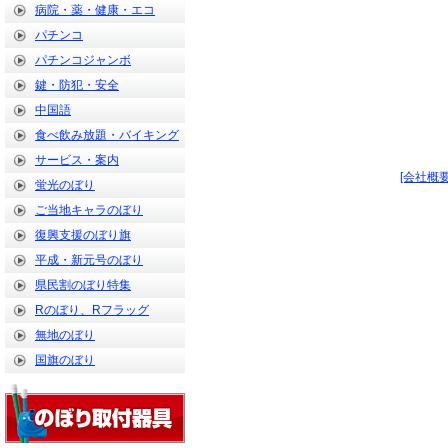
病院・薬・健康・エコ
パチンコ
パチンコジャンボ
鍵・防犯・安全
中国語
食べ飲み放題・バイキング
サービス・案内
[会社概要
蛍光のぼり
ご当地キャラのぼり
復興支援のぼり旗
平成・新元号のぼり
県民割のぼり特集
Rのぼり、Rフラッグ
無地のぼり
国旗のぼり