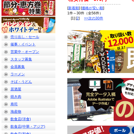
[
新着順
] [
価格が安い順
]
1件～30件（全56件）
[1] [
2
]
>>次の30件
売り出し・セール
催事・イベント
営業中・オープン
スタッフ募集
会員募集
ラーメン
そば・うどん
居酒屋
焼き肉
寿司
海産物
飲食店(洋食)
飲食店(中華・アジア)