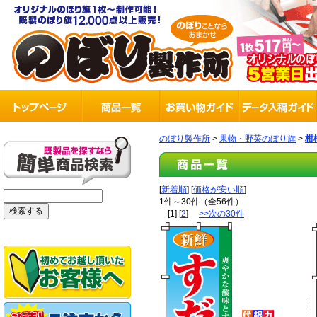
のぼり製作所
>
果物・野菜のぼり旗
>
柑
[
新着順
] [
価格が安い順
]
1件～30件（全56件）
[1] [
2
]
>>次の30件