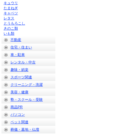
キュウリ
たまねぎ
キャベツ
レタス
とうもろこし
きのこ類
いも類
不動産
住宅・住まい
車・駐車
レンタル・中古
趣味・娯楽
スポーツ関連
クリーニング・洗濯
美容・健康
塾・スクール・受験
商品PR
パソコン
ペット関連
葬儀・墓地・仏壇