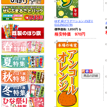
ゆず 緑グラデーション のぼり
010JN0207IN
標準価格: 3,850円 を
格安特価 970円