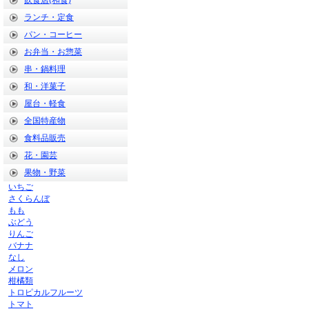
飲食店(和食)
ランチ・定食
パン・コーヒー
お弁当・お惣菜
串・鍋料理
和・洋菓子
屋台・軽食
全国特産物
食料品販売
花・園芸
果物・野菜
いちご
さくらんぼ
もも
ぶどう
りんご
バナナ
なし
メロン
柑橘類
トロピカルフルーツ
トマト