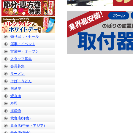
売り出し・セール
催事・イベント
営業中・オープン
スタッフ募集
会員募集
ラーメン
そば・うどん
居酒屋
焼き肉
寿司
海産物
飲食店(洋食)
飲食店(中華・アジア)