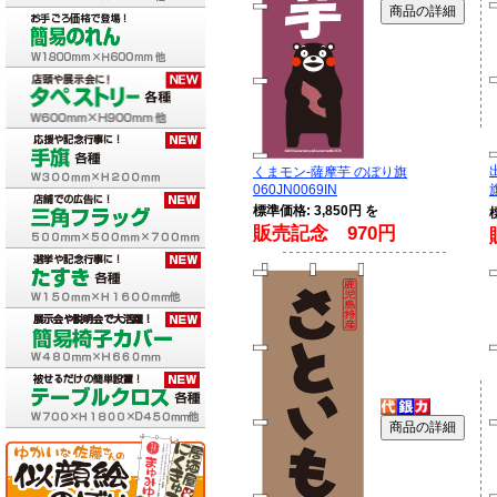
くまモン-薩摩芋 のぼり旗
060JN0069IN
標準価格: 3,850円 を
販売記念 970円