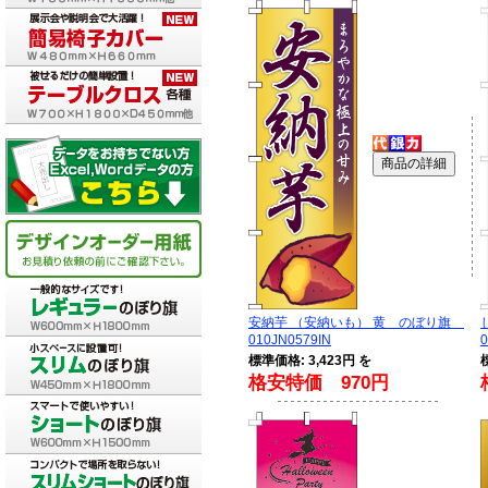
安納芋 （安納いも） 黄 のぼり旗
010JN0579IN
0
標準価格: 3,423円 を
格安特価 970円