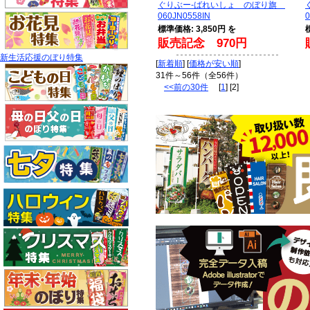
ぐりぶー-ばれいしょ のぼり旗
060JN0558IN
0
標準価格: 3,850円 を
販売記念 970円
新生活応援のぼり特集
[
新着順
] [
価格が安い順
]
31件～56件（全56件）
<<前の30件
[
1
] [2]