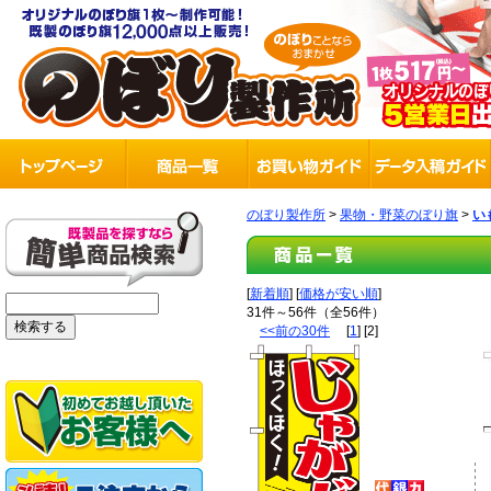
のぼり製作所
>
果物・野菜のぼり旗
>
い
[
新着順
] [
価格が安い順
]
31件～56件（全56件）
<<前の30件
[
1
] [2]