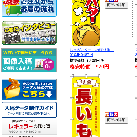
じゃがバター のぼり旗
0
010JN0487IN
標準価格: 3,423円 を
格安特価 970円