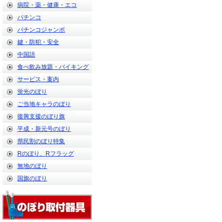
病院・薬・健康・エコ
パチンコ
パチンコジャンボ
鍵・防犯・安全
中国語
食べ飲み放題・バイキング
サービス・案内
蛍光のぼり
ご当地キャラのぼり
復興支援のぼり旗
平成・新元号のぼり
県民割のぼり特集
Rのぼり、Rフラッグ
無地のぼり
国旗のぼり