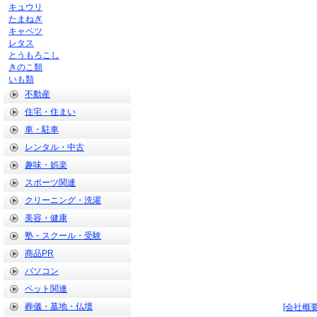
キュウリ
たまねぎ
キャベツ
レタス
とうもろこし
きのこ類
いも類
不動産
住宅・住まい
車・駐車
レンタル・中古
趣味・娯楽
スポーツ関連
クリーニング・洗濯
美容・健康
塾・スクール・受験
商品PR
パソコン
ペット関連
葬儀・墓地・仏壇
[会社概要