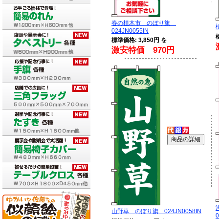
春の植木市 のぼり旗
024JN0055IN
標準価格: 3,850円 を
激安特価 970円
山野草 のぼり旗 024JN0058IN
0