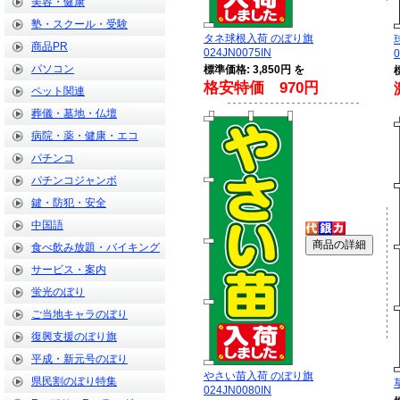
美容・健康
塾・スクール・受験
タネ球根入荷 のぼり旗
商品PR
024JN0075IN
0
パソコン
標準価格: 3,850円 を
格安特価 970円
ペット関連
葬儀・墓地・仏壇
病院・薬・健康・エコ
パチンコ
パチンコジャンボ
鍵・防犯・安全
中国語
食べ飲み放題・バイキング
サービス・案内
蛍光のぼり
ご当地キャラのぼり
復興支援のぼり旗
平成・新元号のぼり
やさい苗入荷 のぼり旗
県民割のぼり特集
024JN0080IN