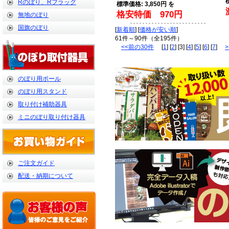
Rのぼり、Rフラッグ
標準価格: 3,850円 を
格安特価 970円
無地のぼり
国旗のぼり
[
新着順
] [
価格が安い順
]
61件～90件（全195件）
<<前の30件
[
1
] [
2
] [3] [
4
] [
5
] [
6
] [
7
]
のぼり用ポール
のぼり用スタンド
取り付け補助器具
ミニのぼり取り付け器具
ご注文ガイド
配送・納期について