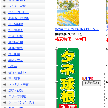
飲食店(和食)
ランチ・定食
パン・コーヒー
お弁当・お惣菜
串・鍋料理
春の花 写真 のぼり 024JN0072IN
和・洋菓子
標準価格: 3,850円 を
屋台・軽食
格安特価 970円
全国特産物
食料品販売
花・園芸
果物・野菜
不動産
住宅・住まい
車・駐車
レンタル・中古
趣味・娯楽
スポーツ関連
クリーニング・洗濯