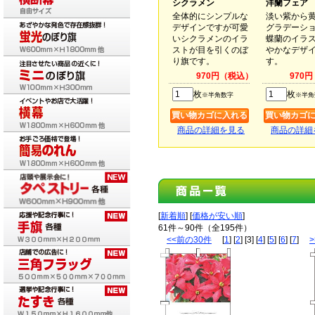
シクラメン
洋蘭フェア
全体的にシンプルな
淡い紫から
デザインですが可愛
グラデーシ
いシクラメンのイラ
蝶蘭のイラ
ストが目を引くのぼ
やかなデザ
り旗です。
す。
970円（税込）
970
枚
枚
※半角数字
※半角
商品の詳細を見る
商品の詳細
[
新着順
] [
価格が安い順
]
61件～90件（全195件）
<<前の30件
[
1
] [
2
] [3] [
4
] [
5
] [
6
] [
7
]