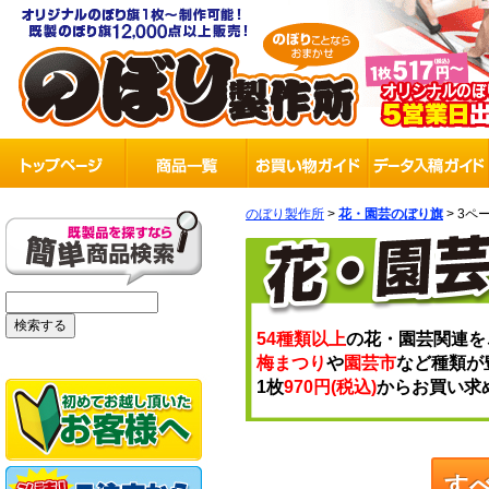
のぼり製作所
>
花・園芸のぼり旗
> 3ペ
54種類以上
の花・園芸関連を
梅まつり
や
園芸市
など種類が
1枚
970円(税込)
からお買い求
す