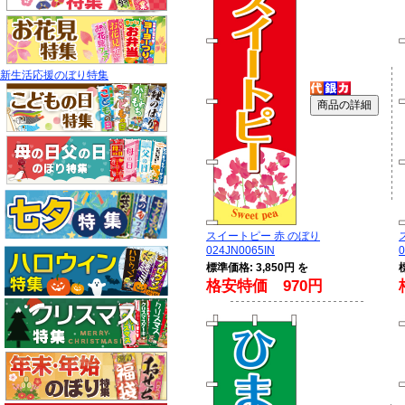
新生活応援のぼり特集
スイートピー 赤 のぼり
024JN0065IN
0
標準価格: 3,850円 を
格安特価 970円