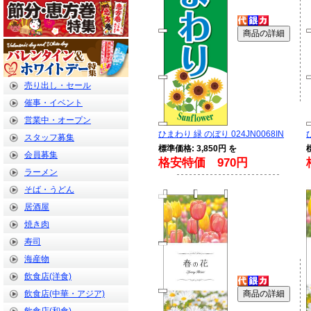
売り出し・セール
催事・イベント
営業中・オープン
ひまわり 緑 のぼり 024JN0068IN
スタッフ募集
標準価格: 3,850円 を
会員募集
格安特価 970円
ラーメン
そば・うどん
居酒屋
焼き肉
寿司
海産物
飲食店(洋食)
飲食店(中華・アジア)