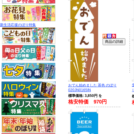
新生活応援のぼり特集
おでん始めました 茶色 のぼり
020JN0165IN
り
標準価格: 3,850円 を
格安特価 970円