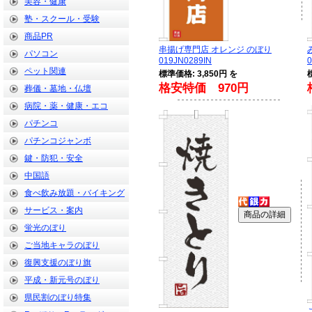
美容・健康
塾・スクール・受験
商品PR
串揚げ専門店 オレンジ のぼり
パソコン
019JN0289IN
0
ペット関連
標準価格: 3,850円 を
格安特価 970円
葬儀・墓地・仏壇
病院・薬・健康・エコ
パチンコ
パチンコジャンボ
鍵・防犯・安全
中国語
食べ飲み放題・バイキング
サービス・案内
蛍光のぼり
ご当地キャラのぼり
復興支援のぼり旗
平成・新元号のぼり
県民割のぼり特集