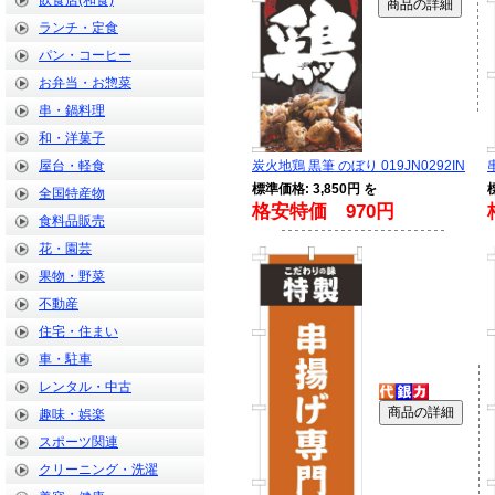
飲食店(和食)
ランチ・定食
パン・コーヒー
お弁当・お惣菜
串・鍋料理
和・洋菓子
屋台・軽食
炭火地鶏 黒筆 のぼり 019JN0292IN
標準価格: 3,850円 を
全国特産物
格安特価 970円
食料品販売
花・園芸
果物・野菜
不動産
住宅・住まい
車・駐車
レンタル・中古
趣味・娯楽
スポーツ関連
クリーニング・洗濯