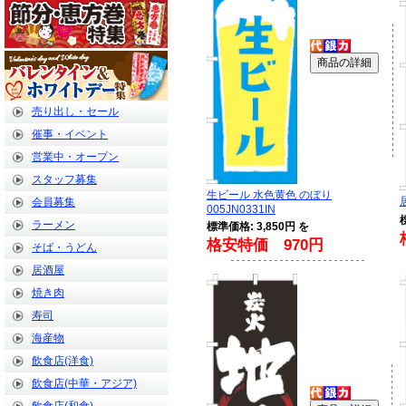
売り出し・セール
催事・イベント
営業中・オープン
スタッフ募集
生ビール 水色黄色 のぼり
会員募集
005JN0331IN
ラーメン
標準価格: 3,850円 を
格安特価 970円
そば・うどん
居酒屋
焼き肉
寿司
海産物
飲食店(洋食)
飲食店(中華・アジア)