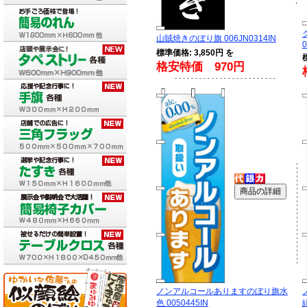
山賊焼きのぼり旗 006JN0314IN
0
標準価格: 3,850円 を
格安特価 970円
ノンアルコールありますのぼり旗水
色 0050445IN