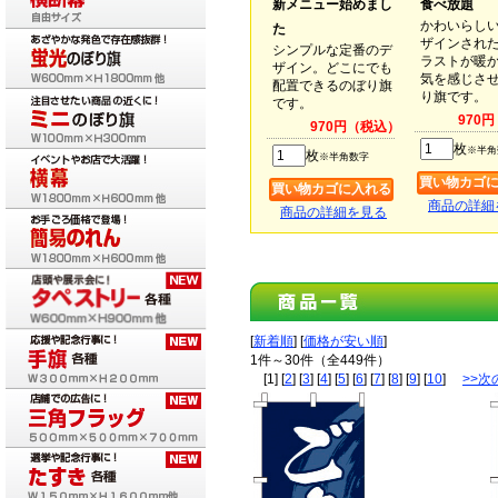
新メニュー始めまし
食べ放題
かわいらし
た
ザインされ
シンプルな定番のデ
ラストが暖
ザイン。どこにでも
気を感じさ
配置できるのぼり旗
り旗です。
です。
970
970円（税込）
枚
※半角
枚
※半角数字
商品の詳細
商品の詳細を見る
[
新着順
] [
価格が安い順
]
1件～30件（全449件）
[1] [
2
] [
3
] [
4
] [
5
] [
6
] [
7
] [
8
] [
9
] [
10
]
>>次