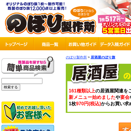
のぼり製作所
>
居酒屋のぼり旗
161種類以上
の居酒屋関連を
新メニュー始めました
や
宴会
1枚
970円(税込)
からお買い求
す