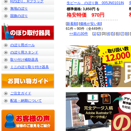
Rのぼり、Rフラッグ
生ビール のぼり旗 005JN0101IN
無地のぼり
標準価格: 3,850円 を
格安特価 970円
国旗のぼり
[
新着順
] [
価格が安い順
]
61件～90件（全449件）
<<前の30件
[
1
] [
2
] [3] [
4
] [
5
] [
6
] [
7
] [
8
] [
のぼり用ポール
のぼり用スタンド
取り付け補助器具
ミニのぼり取り付け器具
ご注文ガイド
配送・納期について