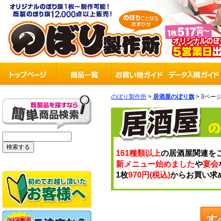
のぼり製作所
>
居酒屋のぼり旗
> 3ペー
161種類以上
の居酒屋関連を
新メニュー始めました
や
宴会
1枚
970円(税込)
からお買い求
す