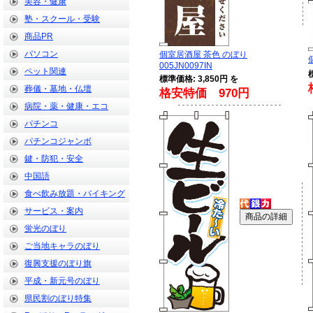
美容・健康
塾・スクール・受験
商品PR
パソコン
個室居酒屋 茶色 のぼり
005JN0097IN
ペット関連
標準価格: 3,850円 を
葬儀・墓地・仏壇
格安特価 970円
病院・薬・健康・エコ
パチンコ
パチンコジャンボ
鍵・防犯・安全
中国語
食べ飲み放題・バイキング
サービス・案内
蛍光のぼり
ご当地キャラのぼり
復興支援のぼり旗
平成・新元号のぼり
県民割のぼり特集