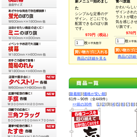
新メニュー始めまし
食べ放題
かわいらし
た
ザインされ
シンプルな定番のデ
ラストが暖
ザイン。どこにでも
気を感じさ
配置できるのぼり旗
り旗です。
です。
970
970円（税込）
枚
※半角
枚
※半角数字
商品の詳細
商品の詳細を見る
[
新着順
] [
価格が安い順
]
61件～90件（全449件）
<<前の30件
[
1
] [
2
] [3] [
4
] [
5
] [
6
] [
7
] [
8
] [