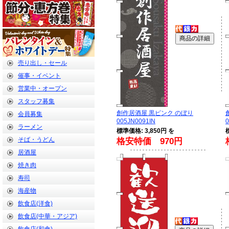
売り出し・セール
催事・イベント
営業中・オープン
スタッフ募集
創作居酒屋 黒ピンク のぼり
会員募集
005JN0091IN
0
ラーメン
標準価格: 3,850円 を
そば・うどん
格安特価 970円
居酒屋
焼き肉
寿司
海産物
飲食店(洋食)
飲食店(中華・アジア)