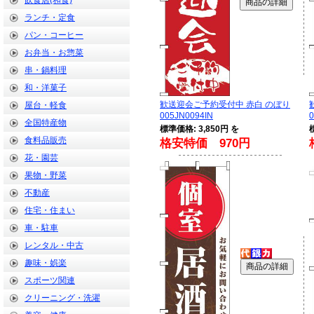
飲食店(和食)
ランチ・定食
パン・コーヒー
お弁当・お惣菜
串・鍋料理
和・洋菓子
歓送迎会ご予約受付中 赤白 のぼり
屋台・軽食
005JN0094IN
0
全国特産物
標準価格: 3,850円 を
食料品販売
格安特価 970円
花・園芸
果物・野菜
不動産
住宅・住まい
車・駐車
レンタル・中古
趣味・娯楽
スポーツ関連
クリーニング・洗濯