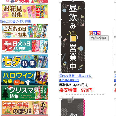
新生活応援のぼり特集
昼飲み営業中 黒 のぼり
005JN0088IN
0
標準価格: 3,850円 を
格安特価 970円