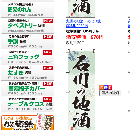
九州の地酒 のぼり旗
005JN0181IN
0
標準価格: 3,850円 を
激安特価 970円
税別1120円