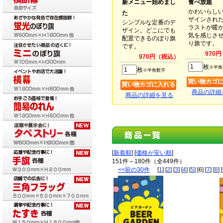
新メニュー始めまし
食べ放題
かわいらし
た
ザインされ
シンプルな定番のデ
ラストが暖
ザイン。どこにでも
気を感じさ
配置できるのぼり旗
り旗です。
です。
970
970円（税込）
枚
※半角
枚
※半角数字
商品の詳細
商品の詳細を見る
[
新着順
] [
価格が安い順
]
151件～180件（全449件）
<<前の30件
[
1
] [
2
] [
3
] [
4
] [
5
] [6] [
7
] [
8
] [