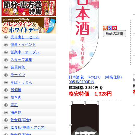
売り出し・セール
催事・イベント
営業中・オープン
スタッフ募集
会員募集
ラーメン
日本酒 花 Rのぼり (棒袋仕様)
005JN0193RIN
そば・うどん
標準価格: 3,850円 を
居酒屋
格安特価 1,328円
焼き肉
寿司
海産物
飲食店(洋食)
飲食店(中華・アジア)