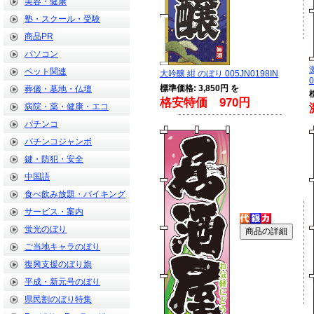
美容・健康
塾・スクール・受験
商品PR
パソコン
ペット関連
大吟醸 紺 のぼり 005JN0198IN
0
標準価格: 3,850円 を
葬儀・墓地・仏壇
格安特価 970円
病院・薬・健康・エコ
パチンコ
パチンコジャンボ
鍵・防犯・安全
中国語
食べ飲み放題・バイキング
サービス・案内
蛍光のぼり
ご当地キャラのぼり
復興支援のぼり旗
平成・新元号のぼり
県民割のぼり特集