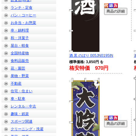
飲食店(和食)
ランチ・定食
パン・コーヒー
お弁当・お惣菜
串・鍋料理
和・洋菓子
屋台・軽食
全国特産物
酒 黒 のぼり 005JN0195IN
食料品販売
標準価格: 3,850円 を
格安特価 970円
花・園芸
果物・野菜
不動産
住宅・住まい
車・駐車
レンタル・中古
趣味・娯楽
スポーツ関連
クリーニング・洗濯