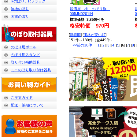
Rのぼり、Rフラッグ
無地のぼり
居酒屋 桃 のぼり旗
005JN0201IN
0
国旗のぼり
標準価格: 3,850円 を
格安特価 970円
[
新着順
] [
価格が安い順
]
151件～180件（全449件）
<<前の30件
[
1
] [
2
] [
3
] [
4
] [
5
] [6] [
7
] [
8
] [
のぼり用ポール
のぼり用スタンド
取り付け補助器具
ミニのぼり取り付け器具
ご注文ガイド
配送・納期について