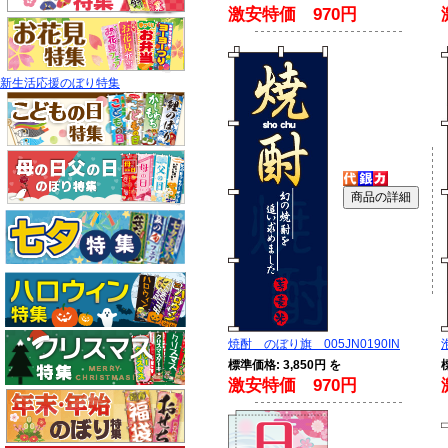
激安特価 970円
新生活応援のぼり特集
焼酎 のぼり旗 005JN0190IN
標準価格: 3,850円 を
激安特価 970円