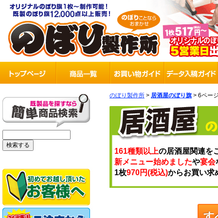
のぼり製作所
>
居酒屋のぼり旗
> 6ペー
161種類以上
の居酒屋関連を
新メニュー始めました
や
宴会
1枚
970円(税込)
からお買い求
す