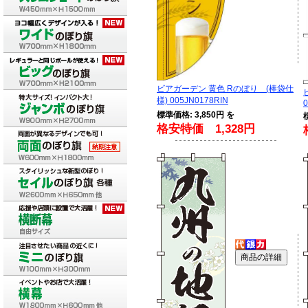
ビアガーデン 黄色 Rのぼり (棒袋仕
様) 005JN0178RIN
0
標準価格: 3,850円 を
格安特価 1,328円