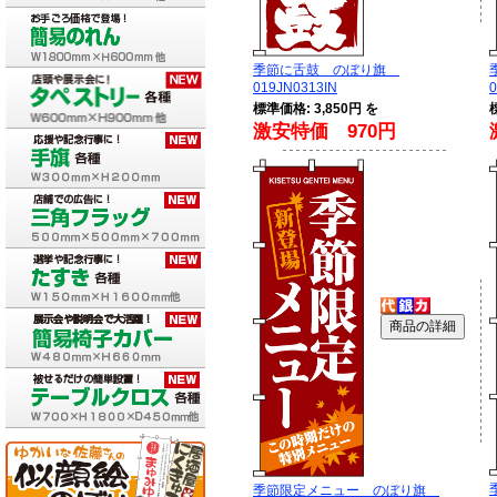
季節に舌鼓 のぼり旗
019JN0313IN
0
標準価格: 3,850円 を
激安特価 970円
季節限定メニュー のぼり旗