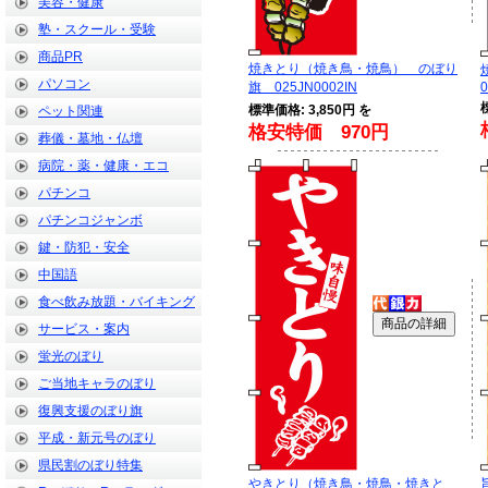
美容・健康
塾・スクール・受験
商品PR
焼きとり（焼き鳥・焼鳥） のぼり
パソコン
旗 025JN0002IN
0
標準価格: 3,850円 を
ペット関連
格安特価 970円
葬儀・墓地・仏壇
病院・薬・健康・エコ
パチンコ
パチンコジャンボ
鍵・防犯・安全
中国語
食べ飲み放題・バイキング
サービス・案内
蛍光のぼり
ご当地キャラのぼり
復興支援のぼり旗
平成・新元号のぼり
県民割のぼり特集
やきとり（焼き鳥・焼鳥・焼きと