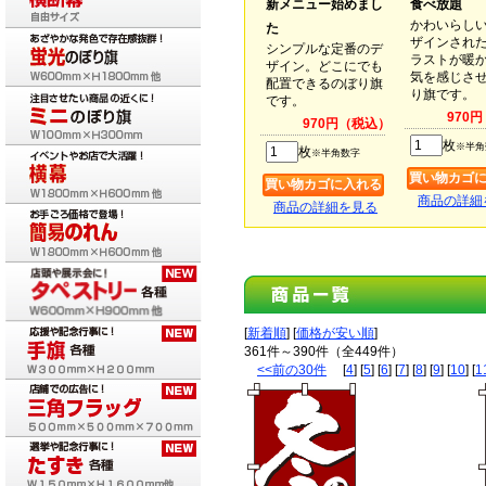
新メニュー始めまし
食べ放題
かわいらし
た
ザインされ
シンプルな定番のデ
ラストが暖
ザイン。どこにでも
気を感じさ
配置できるのぼり旗
り旗です。
です。
970
970円（税込）
枚
※半角
枚
※半角数字
商品の詳細
商品の詳細を見る
[
新着順
] [
価格が安い順
]
361件～390件（全449件）
<<前の30件
[
4
] [
5
] [
6
] [
7
] [
8
] [
9
] [
10
] [
1