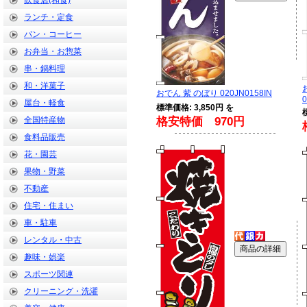
飲食店(和食)
ランチ・定食
パン・コーヒー
お弁当・お惣菜
串・鍋料理
和・洋菓子
おでん 紫 のぼり 020JN0158IN
0
屋台・軽食
標準価格: 3,850円 を
全国特産物
格安特価 970円
食料品販売
花・園芸
果物・野菜
不動産
住宅・住まい
車・駐車
レンタル・中古
趣味・娯楽
スポーツ関連
クリーニング・洗濯