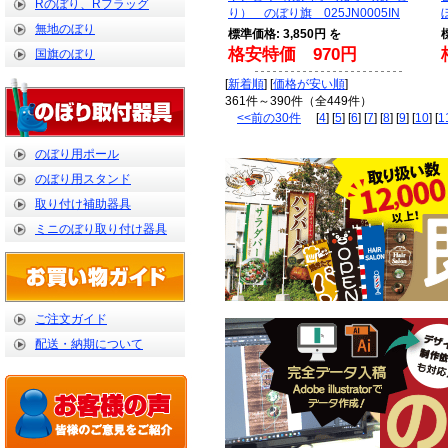
Rのぼり、Rフラッグ
り） のぼり旗 025JN0005IN
無地のぼり
標準価格: 3,850円 を
格安特価 970円
国旗のぼり
[
新着順
] [
価格が安い順
]
361件～390件（全449件）
<<前の30件
[
4
] [
5
] [
6
] [
7
] [
8
] [
9
] [
10
] [
1
のぼり用ポール
のぼり用スタンド
取り付け補助器具
ミニのぼり取り付け器具
ご注文ガイド
配送・納期について