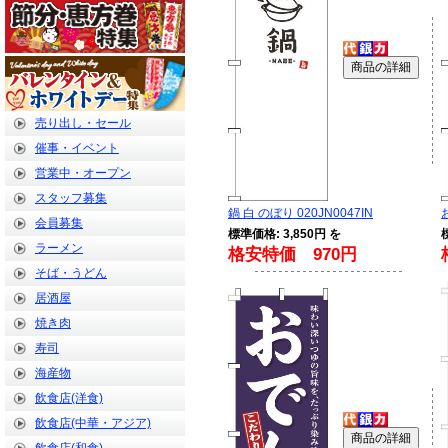
売り出し・セール
催事・イベント
営業中・オープン
スタッフ募集
鍋 白 のぼり 020JN0047IN
会員募集
標準価格: 3,850円 を
ラーメン
格安特価 970円
そば・うどん
居酒屋
焼き肉
寿司
海産物
飲食店(洋食)
飲食店(中華・アジア)