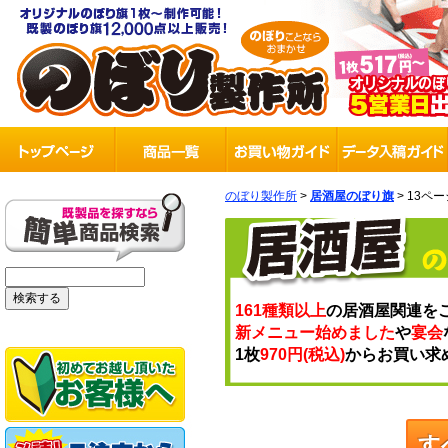
のぼり製作所
>
居酒屋のぼり旗
> 13ペ
161種類以上
の居酒屋関連を
新メニュー始めました
や
宴会
1枚
970円(税込)
からお買い求
す