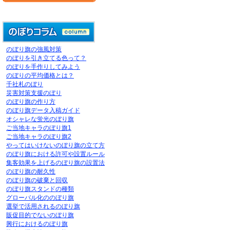
のぼり旗の強風対策
のぼりを引き立てる色って？
のぼりを手作りしてみよう
のぼりの平均価格とは？
千社札のぼり
災害対策支援のぼり
のぼり旗の作り方
のぼり旗データ入稿ガイド
オシャレな蛍光のぼり旗
ご当地キャラのぼり旗1
ご当地キャラのぼり旗2
やってはいけないのぼり旗の立て方
のぼり旗における許可や設置ルール
集客効果を上げるのぼり旗の設置法
のぼり旗の耐久性
のぼり旗の破棄と回収
のぼり旗スタンドの種類
グローバル化ののぼり旗
選挙で活用されるのぼり旗
販促目的でないのぼり旗
興行におけるのぼり旗