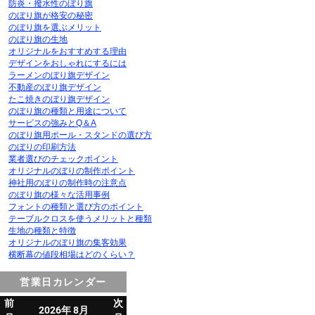
防炎・撥水性のぼり旗
のぼり旗が格安の秘密
のぼり旗を選ぶメリット
のぼり旗の生地
オリジナルをおすすめする理由
デザインをおしゃれにするには
ラーメンのぼり旗デザイン
不動産のぼり旗デザイン
たこ焼きのぼり旗デザイン
のぼり旗の種類と用途について
サービスの強みとQ＆A
のぼり旗用ポール・スタンドの選び方
のぼりの印刷方法
業者選びのチェックポイント
オリジナルのぼりの制作ポイント
神社用のぼりの制作時の注意点
のぼり旗の様々な活用事例
フォントの種類と選び方のポイント
テーブルクロスを使うメリットと種類
生地の種類と特徴
オリジナルのぼり旗の集客効果
横断幕の値段相場はどのくらい？
営業日カレンダー