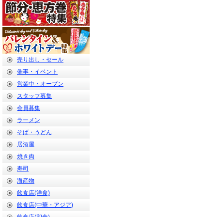
売り出し・セール
催事・イベント
営業中・オープン
スタッフ募集
会員募集
ラーメン
そば・うどん
居酒屋
焼き肉
寿司
海産物
飲食店(洋食)
飲食店(中華・アジア)