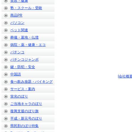
美容・健康
塾・スクール・受験
商品PR
パソコン
ペット関連
葬儀・墓地・仏壇
病院・薬・健康・エコ
パチンコ
パチンコジャンボ
鍵・防犯・安全
中国語
[会社概要
食べ飲み放題・バイキング
サービス・案内
蛍光のぼり
ご当地キャラのぼり
復興支援のぼり旗
平成・新元号のぼり
県民割のぼり特集