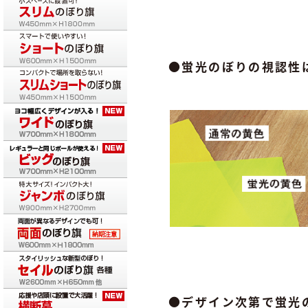
●蛍光のぼりの視認性
●デザイン次第で蛍光