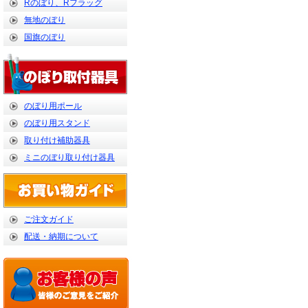
Rのぼり、Rフラッグ
無地のぼり
国旗のぼり
のぼり用ポール
のぼり用スタンド
取り付け補助器具
ミニのぼり取り付け器具
ご注文ガイド
配送・納期について