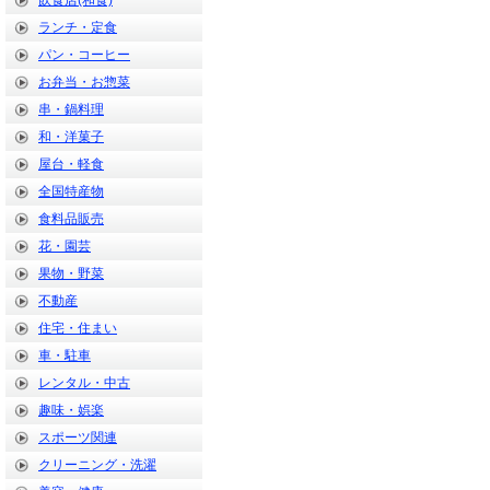
飲食店(和食)
ランチ・定食
パン・コーヒー
お弁当・お惣菜
串・鍋料理
和・洋菓子
屋台・軽食
全国特産物
食料品販売
花・園芸
果物・野菜
不動産
住宅・住まい
車・駐車
レンタル・中古
趣味・娯楽
スポーツ関連
クリーニング・洗濯