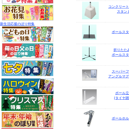
コンクリート
スタン
新生活応援のぼり特集
ポールスタ
折りたた
ポールスタ
スーパーフ
アングルマグ
ポール立
(タイヤ踏
ポールホル