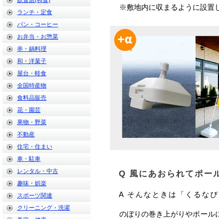
飲食店(和食)
※敷地内に収まるように設置
ランチ・定食
パン・コーヒー
お弁当・お惣菜
串・鍋料理
和・洋菓子
屋台・軽食
全国特産物
食料品販売
花・園芸
果物・野菜
不動産
住宅・住まい
車・駐車
レンタル・中古
Q 風にあおられてポー
趣味・娯楽
A そんなときは「くるな
スポーツ関連
クリーニング・洗濯
のぼりの巻き上がりやポール