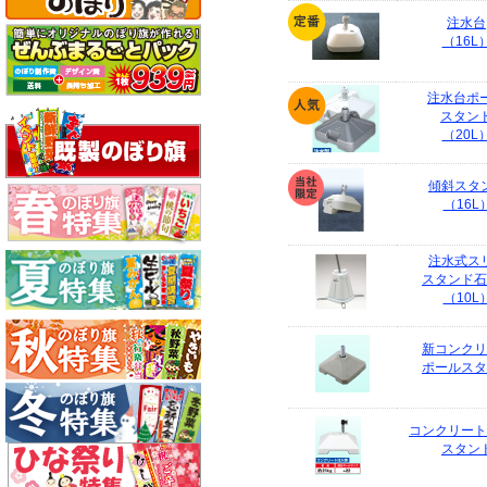
注水台
（16L
注水台ポ
スタン
（20L
傾斜スタ
（16L
注水式ス
スタンド石
（10L
新コンクリ
ポールスタ
コンクリート
スタン