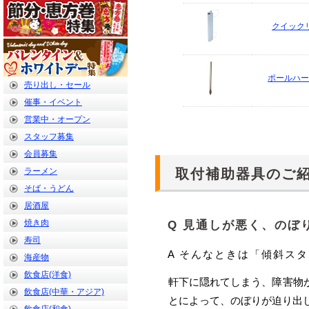
クイック
ポールハー
売り出し・セール
催事・イベント
営業中・オープン
スタッフ募集
会員募集
取付補助器具のご
ラーメン
そば・うどん
居酒屋
焼き肉
Q 見通しが悪く、のぼ
寿司
A そんなときは「傾斜ス
海産物
飲食店(洋食)
軒下に隠れてしまう、障害物
飲食店(中華・アジア)
とによって、のぼりが迫り出