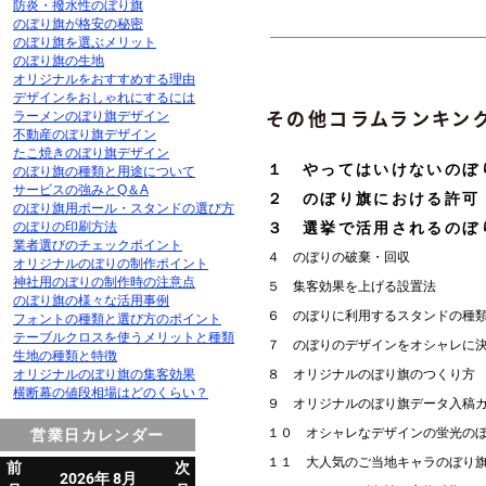
防炎・撥水性のぼり旗
のぼり旗が格安の秘密
のぼり旗を選ぶメリット
のぼり旗の生地
オリジナルをおすすめする理由
デザインをおしゃれにするには
その他コラムランキン
ラーメンのぼり旗デザイン
不動産のぼり旗デザイン
たこ焼きのぼり旗デザイン
１ やってはいけないのぼ
のぼり旗の種類と用途について
サービスの強みとQ＆A
２ のぼり旗における許可
のぼり旗用ポール・スタンドの選び方
３ 選挙で活用されるのぼ
のぼりの印刷方法
業者選びのチェックポイント
４ のぼりの破棄・回収
オリジナルのぼりの制作ポイント
神社用のぼりの制作時の注意点
５ 集客効果を上げる設置法
のぼり旗の様々な活用事例
６ のぼりに利用するスタンドの種
フォントの種類と選び方のポイント
テーブルクロスを使うメリットと種類
７ のぼりのデザインをオシャレに
生地の種類と特徴
８ オリジナルのぼり旗のつくり方
オリジナルのぼり旗の集客効果
横断幕の値段相場はどのくらい？
９ オリジナルのぼり旗データ入稿
１０ オシャレなデザインの蛍光の
営業日カレンダー
１１ 大人気のご当地キャラのぼり