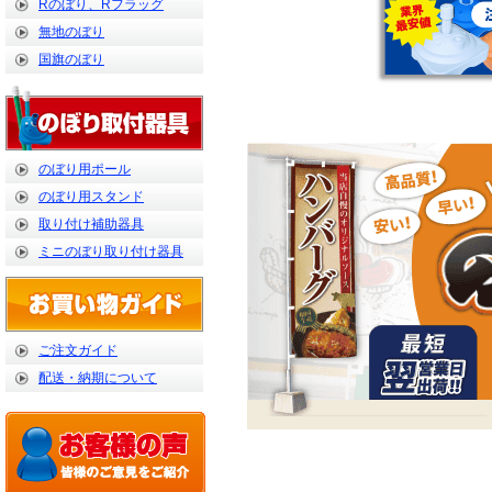
Rのぼり、Rフラッグ
無地のぼり
国旗のぼり
のぼり用ポール
のぼり用スタンド
取り付け補助器具
ミニのぼり取り付け器具
ご注文ガイド
配送・納期について