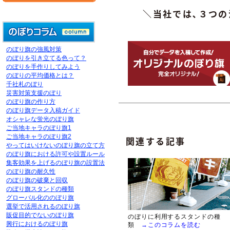
＼当社では､３つ
のぼり旗の強風対策
のぼりを引き立てる色って？
のぼりを手作りしてみよう
のぼりの平均価格とは？
千社札のぼり
災害対策支援のぼり
のぼり旗の作り方
のぼり旗データ入稿ガイド
オシャレな蛍光のぼり旗
ご当地キャラのぼり旗1
ご当地キャラのぼり旗2
関連する記事
やってはいけないのぼり旗の立て方
のぼり旗における許可や設置ルール
集客効果を上げるのぼり旗の設置法
のぼり旗の耐久性
のぼり旗の破棄と回収
のぼり旗スタンドの種類
グローバル化ののぼり旗
選挙で活用されるのぼり旗
販促目的でないのぼり旗
のぼりに利用するスタンドの種
興行におけるのぼり旗
類
→このコラムを読む