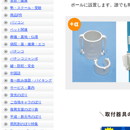
美容・健康
ポールに設置します。誰でも
塾・スクール・受験
商品PR
パソコン
ペット関連
葬儀・墓地・仏壇
病院・薬・健康・エコ
パチンコ
パチンコジャンボ
鍵・防犯・安全
中国語
食べ飲み放題・バイキング
サービス・案内
蛍光のぼり
ご当地キャラのぼり
復興支援のぼり旗
＼取付器具
平成・新元号のぼり
県民割のぼり特集