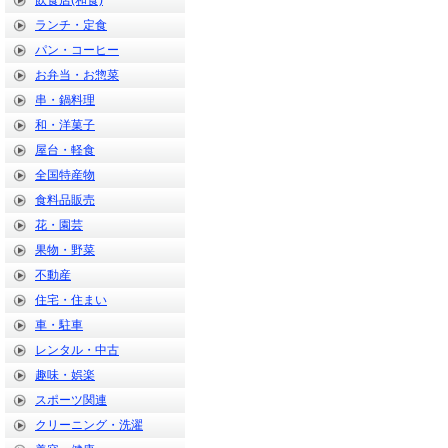
飲食店(和食)
ランチ・定食
パン・コーヒー
お弁当・お惣菜
串・鍋料理
和・洋菓子
屋台・軽食
全国特産物
食料品販売
花・園芸
果物・野菜
不動産
住宅・住まい
車・駐車
レンタル・中古
趣味・娯楽
スポーツ関連
クリーニング・洗濯