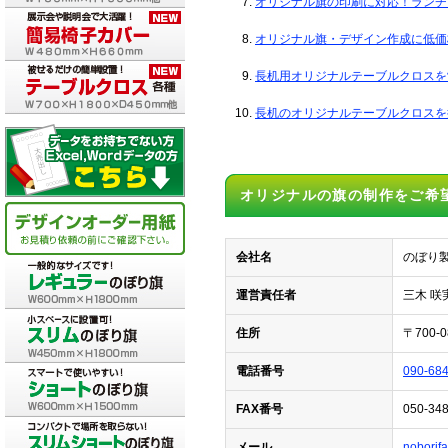
オリジナル旗の印刷に対応！ランチ
オリジナル旗・デザイン作成に低価
長机用オリジナルテーブルクロスを
長机のオリジナルテーブルクロスを
オリジナルの旗の制作をご希
会社名
のぼり
運営責任者
三木 咲
住所
〒700
電話番号
090-68
FAX番号
050-34
メール
noborif