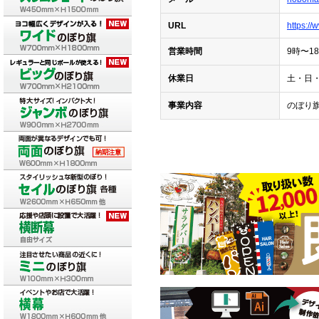
URL
https://
営業時間
9時〜1
休業日
土・日
事業内容
のぼり