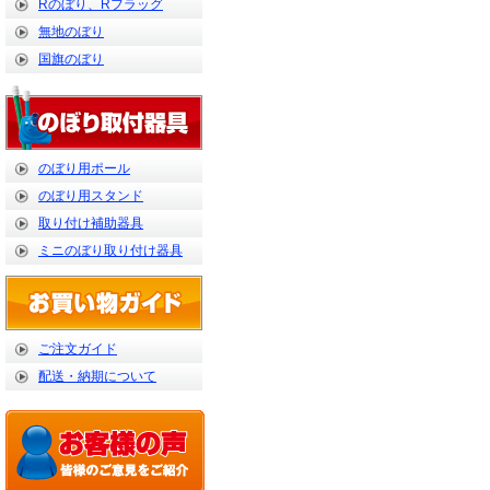
Rのぼり、Rフラッグ
無地のぼり
国旗のぼり
のぼり用ポール
のぼり用スタンド
取り付け補助器具
ミニのぼり取り付け器具
ご注文ガイド
配送・納期について