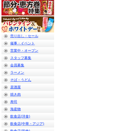
売り出し・セール
催事・イベント
営業中・オープン
スタッフ募集
会員募集
ラーメン
そば・うどん
居酒屋
焼き肉
寿司
海産物
飲食店(洋食)
飲食店(中華・アジア)