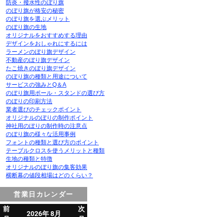
防炎・撥水性のぼり旗
のぼり旗が格安の秘密
のぼり旗を選ぶメリット
のぼり旗の生地
オリジナルをおすすめする理由
デザインをおしゃれにするには
ラーメンのぼり旗デザイン
不動産のぼり旗デザイン
たこ焼きのぼり旗デザイン
のぼり旗の種類と用途について
サービスの強みとQ＆A
のぼり旗用ポール・スタンドの選び方
のぼりの印刷方法
業者選びのチェックポイント
オリジナルのぼりの制作ポイント
神社用のぼりの制作時の注意点
のぼり旗の様々な活用事例
フォントの種類と選び方のポイント
テーブルクロスを使うメリットと種類
生地の種類と特徴
オリジナルのぼり旗の集客効果
横断幕の値段相場はどのくらい？
営業日カレンダー