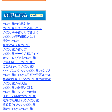
のぼり旗の強風対策
のぼりを引き立てる色って？
のぼりを手作りしてみよう
のぼりの平均価格とは？
千社札のぼり
災害対策支援のぼり
のぼり旗の作り方
のぼり旗データ入稿ガイド
オシャレな蛍光のぼり旗
ご当地キャラのぼり旗1
ご当地キャラのぼり旗2
やってはいけないのぼり旗の立て方
のぼり旗における許可や設置ルール
集客効果を上げるのぼり旗の設置法
のぼり旗の耐久性
のぼり旗の破棄と回収
のぼり旗スタンドの種類
グローバル化ののぼり旗
選挙で活用されるのぼり旗
販促目的でないのぼり旗
興行におけるのぼり旗